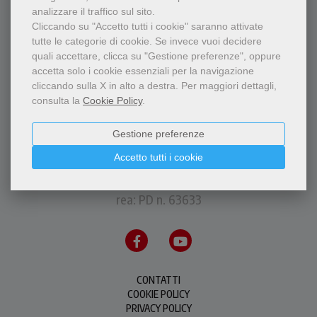
analizzare il traffico sul sito.
Cliccando su "Accetto tutti i cookie" saranno attivate
tutte le categorie di cookie.
Se invece vuoi decidere
quali accettare, clicca su "Gestione preferenze", oppure
accetta solo i cookie essenziali per la navigazione
cliccando sulla X in alto a destra.
Per maggiori dettagli,
consulta la
Cookie Policy
.
Gestione preferenze
P.I.S.A.P.F.M.C. Messaggero di S. Antonio Editrice
Accetto tutti i cookie
via Orto Botanico, 11 - 35123 Padova - P.IVA
00226500288
rea: PD n. 63633
CONTATTI
COOKIE POLICY
PRIVACY POLICY