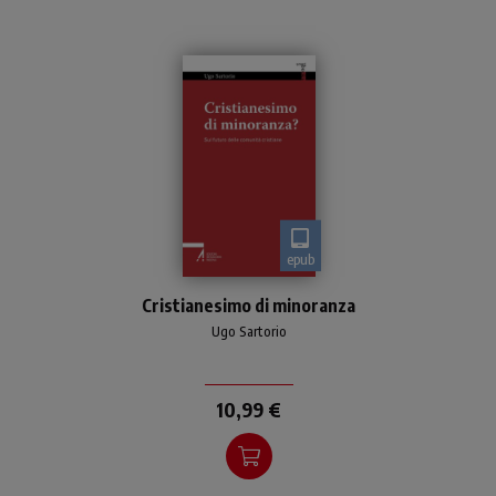
epub
Oggi in Occidente il
Cristianesimo di minoranza
cristianesimo è “di
minoranza”
Ugo Sartorio
10,99 €