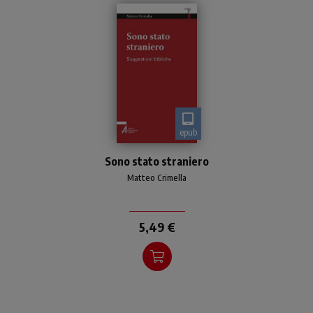
epub
Il tema del rapporto con lo
Sono stato straniero
straniero continua ad
essere di scottante
Matteo Crimella
attualità
5,49 €