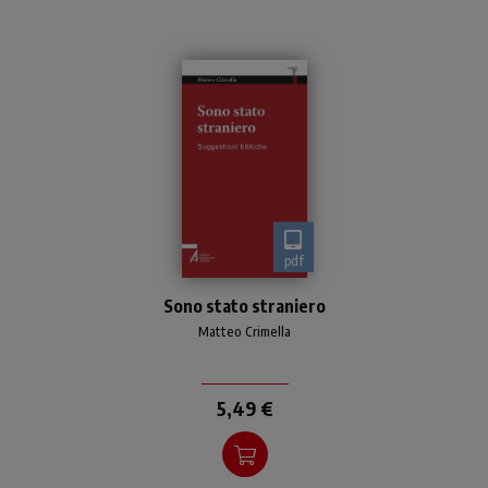
pdf
Il tema del rapporto con lo
Sono stato straniero
straniero continua ad
essere di scottante
Matteo Crimella
attualità
5,49 €