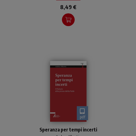
8,49 €
pdf
Un intrigante itinerario tra
Speranza per tempi incerti
gli scritti paolini, nei quali