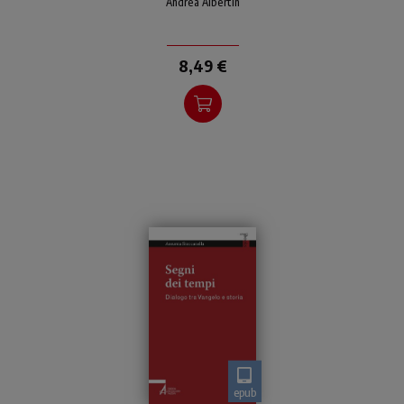
misurarsi con le radici, gli
Andrea Albertin
effetti attuali e la pienezza
futura
8,49 €
epub