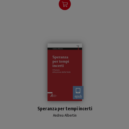
epub
Un intrigante itinerario tra
Speranza per tempi incerti
gli scritti paolini, nei quali
misurarsi con le radici, gli
Andrea Albertin
effetti attuali e la pienezza
futura