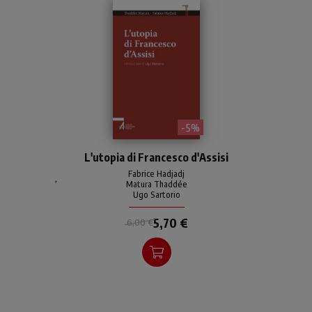
- 5%
Due riflessioni sull'utopia
L'utopia di Francesco d'Assisi
francescana (la prima, di
Thaddée Matura) e su
Fabrice Hadjadj
,
Matura Thaddée
Francesco d'Assisi come
Ugo Sartorio
santo della crisi (la seconda,
di Fabrice Hadjadj).
5,70 €
6,00 €