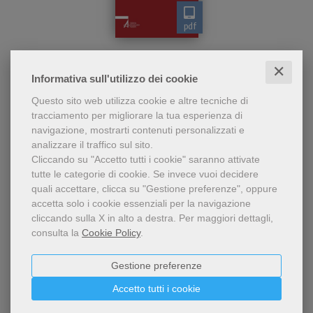
pdf
Che cosa sono i segni dei
Segni dei tempi
tempi? Come interpretarli
✕
per dare speranza al nostro
Assunta Steccanella
Informativa sull'utilizzo dei cookie
vivere oggi? Un'analisi alla
portata di tutti
Questo sito web utilizza cookie e altre tecniche di
tracciamento per migliorare la tua esperienza di
9,49 €
navigazione, mostrarti contenuti personalizzati e
analizzare il traffico sul sito.
Cliccando su "Accetto tutti i cookie" saranno attivate
tutte le categorie di cookie.
Se invece vuoi decidere
quali accettare, clicca su "Gestione preferenze", oppure
accetta solo i cookie essenziali per la navigazione
cliccando sulla X in alto a destra.
Per maggiori dettagli,
consulta la
Cookie Policy
.
Gestione preferenze
Accetto tutti i cookie