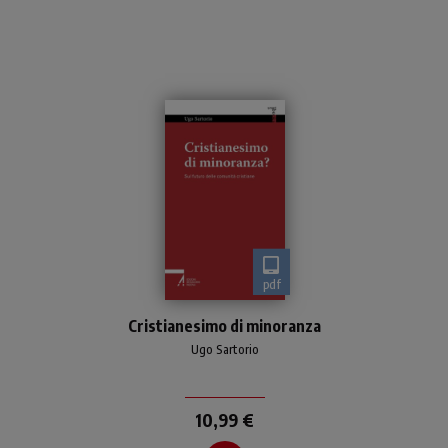
pdf
Oggi in Occidente il
Cristianesimo di minoranza
cristianesimo è “di
minoranza”
Ugo Sartorio
10,99 €