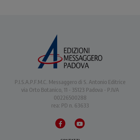
P.I.S.A.P.F.M.C. Messaggero di S. Antonio Editrice
via Orto Botanico, 11 - 35123 Padova - P.IVA
00226500288
rea: PD n. 63633