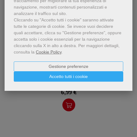
tracciamento per migliorare la tua esperienza di
navigazione, mostrarti contenuti personalizzati e
analizzare il traffico sul sito.
Cliccando su "Accetto tutti i cookie" saranno attivate
tutte le categorie di cookie.
Se invece vuoi decidere
quali accettare, clicca su "Gestione preferenze", oppure
accetta solo i cookie essenziali per la navigazione
cliccando sulla X in alto a destra.
Per maggiori dettagli,
consulta la
Cookie Policy
.
pdf
L’Eremo del Silenzio di
Gestione preferenze
Il silenzio nella città
Torino, di cui Juri Nervo è
uno dei fondatori, ha sede in
Juri Nervo
Accetto tutti i cookie
,
Marco Arnolfo
un ex carcere ed è luogo di
accoglienza grat
6,99 €