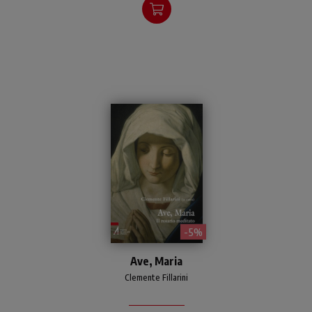
grande e caratteri più
leggibili rispetto a
precedenti edizioni.
- 5%
Proposta del santo rosario.
Ave, Maria
In conclusione sono proposti
diversi schemi di litanie:
Clemente Fillarini
Lauretane, Bibliche, della
Lumen gentium, Veneziane