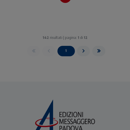
142
risultati | pagina:
1
di
12
1