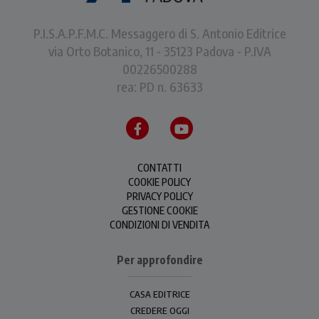
P.I.S.A.P.F.M.C. Messaggero di S. Antonio Editrice
via Orto Botanico, 11 - 35123 Padova - P.IVA
00226500288
rea: PD n. 63633
CONTATTI
COOKIE POLICY
PRIVACY POLICY
GESTIONE COOKIE
CONDIZIONI DI VENDITA
Per approfondire
CASA EDITRICE
CREDERE OGGI