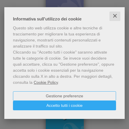
✕
- 5%
Informativa sull'utilizzo dei cookie
Il significato del nome, i
Ambrogio
Questo sito web utilizza cookie e altre tecniche di
patroni più noti e
tracciamento per migliorare la tua esperienza di
importanti con quel nome, i
Clemente Fillarini
,
Piero Lazzarin
navigazione, mostrarti contenuti personalizzati e
personaggi celebri/illustri e
analizzare il traffico sul sito.
una loro sintesi biografica,
1,90 €
una preghiera al santo e,
Cliccando su "Accetto tutti i cookie" saranno attivate
2,00 €
infine, l'immagine del santo
tutte le categorie di cookie.
Se invece vuoi decidere
staccabile come segnalibro.
quali accettare, clicca su "Gestione preferenze", oppure
accetta solo i cookie essenziali per la navigazione
cliccando sulla X in alto a destra.
Per maggiori dettagli,
consulta la
Cookie Policy
.
Gestione preferenze
Accetto tutti i cookie