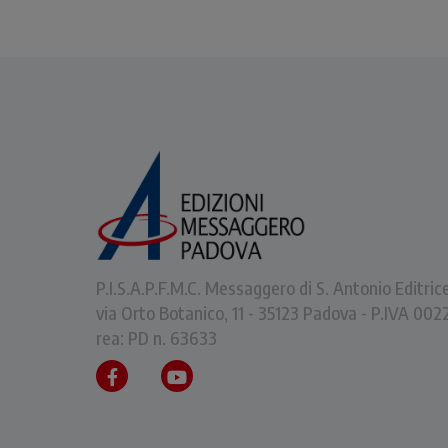
P.I.S.A.P.F.M.C. Messaggero di S. Antonio Editric
via Orto Botanico, 11 - 35123 Padova - P.IVA 0
rea: PD n. 63633