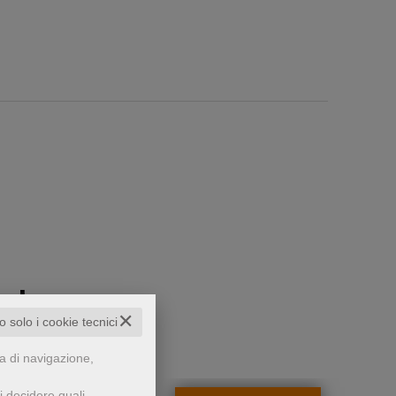
che...
✕
to solo i cookie tecnici
za di navigazione,
i decidere quali