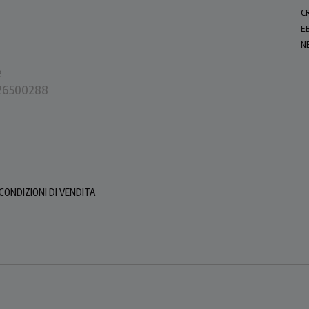
C
E
N
e
0226500288
CONDIZIONI DI VENDITA