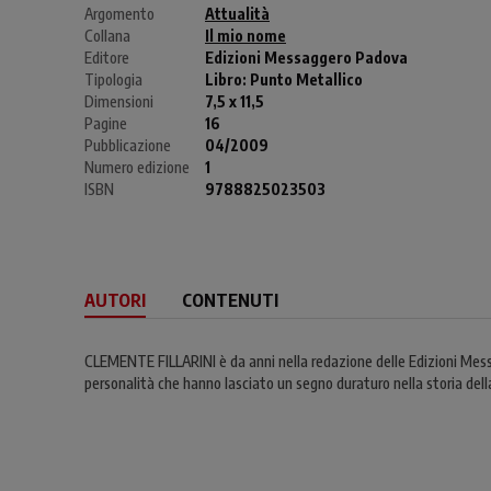
Argomento
Attualità
Collana
Il mio nome
Editore
Edizioni Messaggero Padova
Tipologia
Libro:
Punto Metallico
Dimensioni
7,5 x 11,5
Pagine
16
Pubblicazione
04/2009
Numero edizione
1
ISBN
9788825023503
AUTORI
CONTENUTI
CLEMENTE FILLARINI è da anni nella redazione delle Edizioni Mess
personalità che hanno lasciato un segno duraturo nella storia della