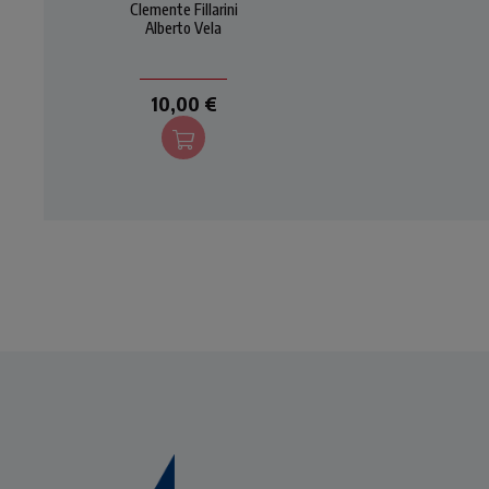
Clemente Fillarini
introduzioni, commenti e
in
Alberto Vela
preghiere di Domenico
Cravero.
10,00 €