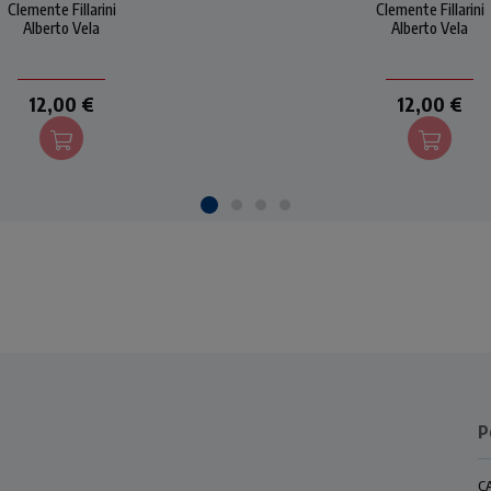
Clemente Fillarini
Clemente Fillarini
troduzioni, commenti e
introduzioni, comment
Alberto Vela
Alberto Vela
preghiere del teologo
preghiere del teolog
francescano Mirko
francescano Mirko
Montaguti.
Montaguti.
12,00 €
12,00 €
P
C