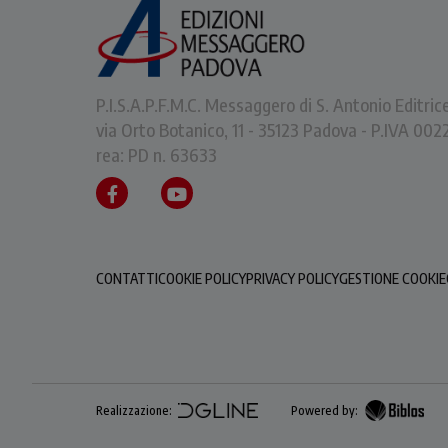
P.I.S.A.P.F.M.C. Messaggero di S. Antonio Editric
via Orto Botanico, 11 - 35123 Padova - P.IVA 0
rea: PD n. 63633
CONTATTI
COOKIE POLICY
PRIVACY POLICY
GESTIONE COOKIE
Realizzazione:
Powered by: