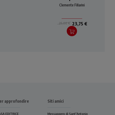
i e
ognuna da una breve
Clemente Fillarini
o
riflessione del curatore.
23,75 €
25,00 €
er approfondire
Siti amici
ASA EDITRICE
Messaggero di Sant'Antonio