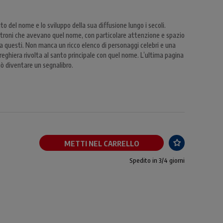
ato del nome e lo sviluppo della sua diffusione lungo i secoli.
patroni che avevano quel nome, con particolare attenzione e spazio
tra questi. Non manca un ricco elenco di personaggi celebri e una
 preghiera rivolta al santo principale con quel nome. L’ultima pagina
uò diventare un segnalibro.
METTI NEL CARRELLO
Spedito in 3/4 giorni