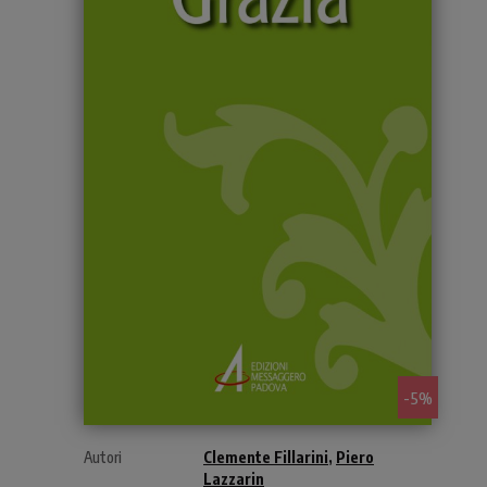
- 5%
Autori
Clemente Fillarini
,
Piero
Lazzarin