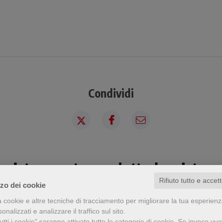
Condividi
a visto questo prodotto ha visto an
Rifiuto tutto e accet
zzo dei cookie
a cookie e altre tecniche di tracciamento per migliorare la tua esperien
nalizzati e analizzare il traffico sul sito.
tti i cookie" saranno attivate tutte le categorie di cookie.
Se invece vuo