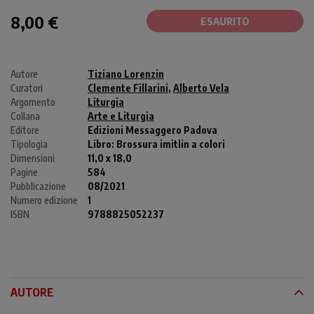
8,00 €
ESAURITO
Autore
Tiziano Lorenzin
Curatori
Clemente Fillarini
,
Alberto Vela
Argomento
Liturgia
Collana
Arte e Liturgia
Editore
Edizioni Messaggero Padova
Tipologia
Libro:
Brossura imitlin a colori
Dimensioni
11,0 x 18,0
Pagine
584
Pubblicazione
08/2021
Numero edizione
1
ISBN
9788825052237
AUTORE