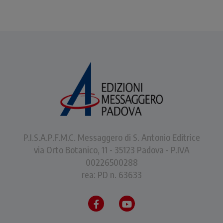
P.I.S.A.P.F.M.C. Messaggero di S. Antonio Editrice
via Orto Botanico, 11 - 35123 Padova - P.IVA
00226500288
rea: PD n. 63633