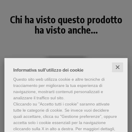
Chi ha visto questo prodotto
ha visto anche...
✕
Informativa sull'utilizzo dei cookie
Questo sito web utilizza cookie e altre tecniche di
tracciamento per migliorare la tua esperienza di
navigazione, mostrarti contenuti personalizzati e
analizzare il traffico sul sito.
Cliccando su "Accetto tutti i cookie" saranno attivate
tutte le categorie di cookie.
Se invece vuoi decidere
- 5%
quali accettare, clicca su "Gestione preferenze", oppure
Commento del Vangelo
accetta solo i cookie essenziali per la navigazione
Vangelo a colazione / Anno A
feriale e festivo per tutto
cliccando sulla X in alto a destra.
Per maggiori dettagli,
l'anno liturgico A. Riflessioni