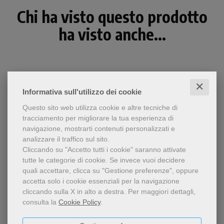
Chi ha visto questo prodotto
ha visto anche...
✕
Informativa sull'utilizzo dei cookie
Questo sito web utilizza cookie e altre tecniche di
tracciamento per migliorare la tua esperienza di
navigazione, mostrarti contenuti personalizzati e
analizzare il traffico sul sito.
Cliccando su "Accetto tutti i cookie" saranno attivate
tutte le categorie di cookie.
Se invece vuoi decidere
quali accettare, clicca su "Gestione preferenze", oppure
- 5%
accetta solo i cookie essenziali per la navigazione
Questo libro mostra,
cliccando sulla X in alto a destra.
Per maggiori dettagli,
Sempre lieti nel Signore
attraverso i testi della
consulta la
Cookie Policy
.
Scrittura, come la vita
Ombretta Pettigiani
cristiana sia profondamente