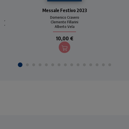
Uno strumento pratico e
Messale Festivo 2023
immediato per seguire la
liturgia eucaristica festiva
Domenico Cravero
,
per tutto l'anno 2023. Con
Clemente Fillarini
,
Alberto Vela
introduzioni, commenti e
preghiere di Domenico
10,00 €
Cravero.