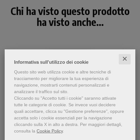
Chi ha visto questo prodotto
ha visto anche...
✕
Informativa sull'utilizzo dei cookie
Questo sito web utilizza cookie e altre tecniche di
tracciamento per migliorare la tua esperienza di
navigazione, mostrarti contenuti personalizzati e
analizzare il traffico sul sito.
Cliccando su "Accetto tutti i cookie" saranno attivate
tutte le categorie di cookie.
Se invece vuoi decidere
- 5%
quali accettare, clicca su "Gestione preferenze", oppure
Proposta del santo rosario.
accetta solo i cookie essenziali per la navigazione
In conclusione sono proposti
Ave, Maria
cliccando sulla X in alto a destra.
Per maggiori dettagli,
diversi schemi di litanie:
consulta la
Cookie Policy
.
Clemente Fillarini
Lauretane, Bibliche, della