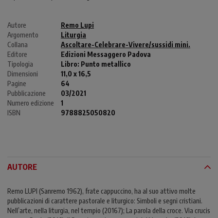
Autore
Remo Lupi
Argomento
Liturgia
Collana
Ascoltare-Celebrare-Vivere/sussidi mini.
Editore
Edizioni Messaggero Padova
Tipologia
Libro:
Punto metallico
Dimensioni
11,0 x 16,5
Pagine
64
Pubblicazione
03/2021
Numero edizione
1
ISBN
9788825050820
AUTORE
Remo LUPI (Sanremo 1962), frate cappuccino, ha al suo attivo molte
pubblicazioni di carattere pastorale e liturgico: Simboli e segni cristiani.
Nell’arte, nella liturgia, nel tempio (20167); La parola della croce. Via crucis