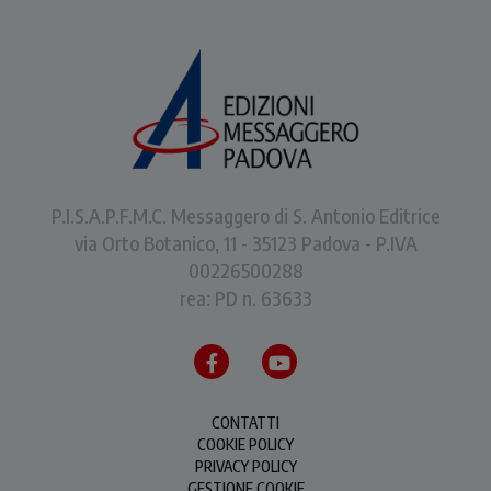
P.I.S.A.P.F.M.C. Messaggero di S. Antonio Editrice
via Orto Botanico, 11 - 35123 Padova - P.IVA
00226500288
rea: PD n. 63633
CONTATTI
COOKIE POLICY
PRIVACY POLICY
GESTIONE COOKIE