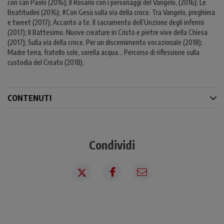
con san Paolo (2016); Il Rosario con i personaggi del Vangelo, (2016); Le
Beatitudini (2016); #Con Gesù sulla via della croce. Tra Vangelo, preghiera
e tweet (2017); Accanto a te. Il sacramento dell’Unzione degli infermi
(2017); Il Battesimo. Nuove creature in Cristo e pietre vive della Chiesa
(2017); Sulla via della croce. Per un discernimento vocazionale (2018);
Madre terra, fratello sole, sorella acqua… Percorso di riflessione sulla
custodia del Creato (2018).
CONTENUTI
Condividi