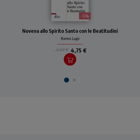
- 5%
Una novena allo Spirito
Novena allo Spirito Santo con le Beatitudini
Santo che può essere usata
in preparazione alla
Remo Lupi
Pentecoste o in qualunque
altro momento.
4,75 €
5,00 €