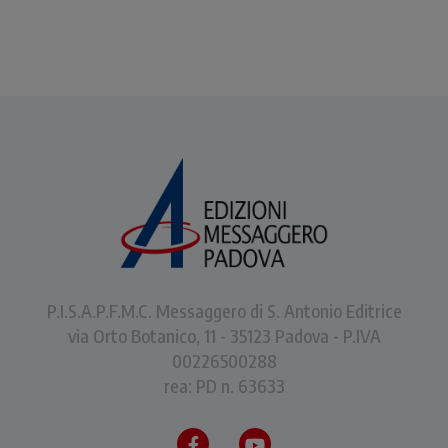
P.I.S.A.P.F.M.C. Messaggero di S. Antonio Editrice
via Orto Botanico, 11 - 35123 Padova - P.IVA
00226500288
rea: PD n. 63633