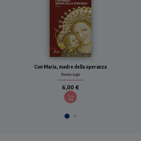
Un Rosario con belle
Con Maria, madre della speranza
riflessioni per pregare e
affidarsi a Maria invocata
Remo Lupi
come Madre della speranza.
6,00 €