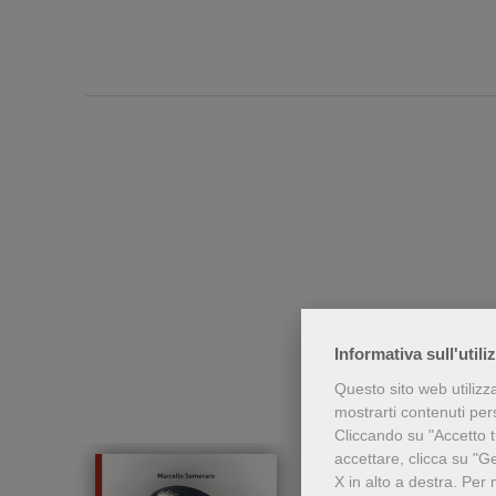
Chi h
Informativa sull'utili
Questo sito web utilizz
mostrarti contenuti perso
Cliccando su "Accetto tu
accettare, clicca su "G
X in alto a destra.
Per 