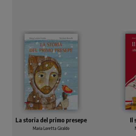
Prezioso album, illustrato
Bio
La storia del primo presepe
dal tratto raffinato e
Il
delicato di Nicoletta
att
Maria Loretta Giraldo
Bertelle, in cui Maria
picc