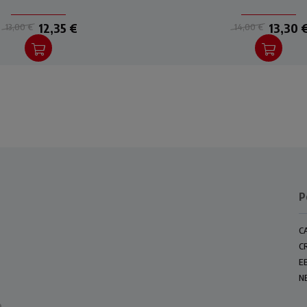
sorriso ha seminato sulla
intense illustrazioni 
sua strada.
Nicoletta Bertelle.
12,35 €
13,30 
13,00 €
14,00 €
P
C
C
E
N
e