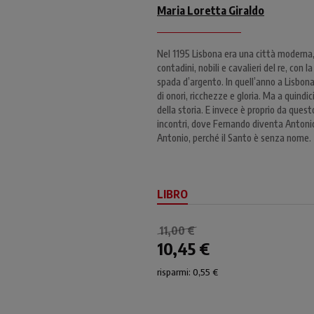
Maria Loretta Giraldo
Nel 1195 Lisbona era una città moderna,
contadini, nobili e cavalieri del re, con 
spada d’argento. In quell’anno a Lisbona
di onori, ricchezze e gloria. Ma a quind
della storia. E invece è proprio da quest
incontri, dove Fernando diventa Antonio,
Antonio, perché il Santo è senza nome.
LIBRO
11,00 €
10,45 €
risparmi: 0,55 €