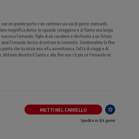
 con un grande porto e un continuo via vai di gente: mercanti,
la loro magnifica divisa, lo sguardo coraggioso e al fianco una lunga
 nasceva Fernando, figlio di un cavaliere e destinato a un futuro
ici anni Fernando decise di entrare in convento. Sembrerebbe la fine
o punto che ha inizio una vita avventurosa, fatta di viaggi e di
 Antonio diventa il Santo e alla fine non c’è più né Fernando né
METTI NEL CARRELLO
Spedito in 3/4 giorni