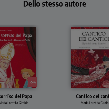
Dello stesso autore
- 5%
grafia di Albino Luciani
Il Cantico dei cantici, 
 sorriso del Papa
da leggere ai bambini
Cantico dei cant
poetico cantico d'am
raverso alcuni dei tanti
della Bibbia, riscritto 
Maria Loretta Giraldo
Maria Loretta Girald
oli ricordi lieti che il papa
ragazzi e arricchito da