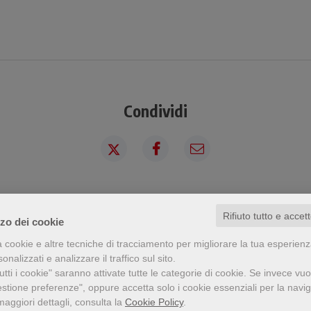
Condividi
a visto questo prodotto ha visto an
Rifiuto tutto e accet
zzo dei cookie
a cookie e altre tecniche di tracciamento per migliorare la tua esperien
nalizzati e analizzare il traffico sul sito.
tti i cookie" saranno attivate tutte le categorie di cookie.
Se invece vuo
estione preferenze", oppure accetta solo i cookie essenziali per la navi
maggiori dettagli, consulta la
Cookie Policy
.