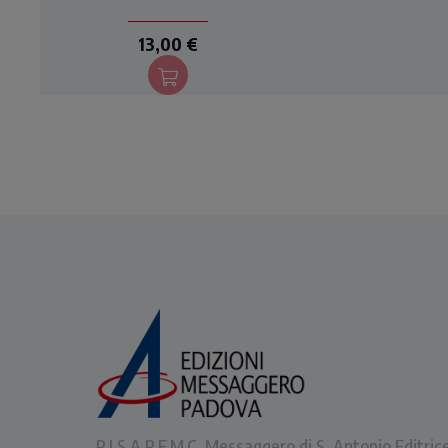
Loretta Giraldo rievoca il
del 
Natale di Greccio del 1223.
13,00 €
P.I.S.A.P.F.M.C. Messaggero di S. Antonio Editric