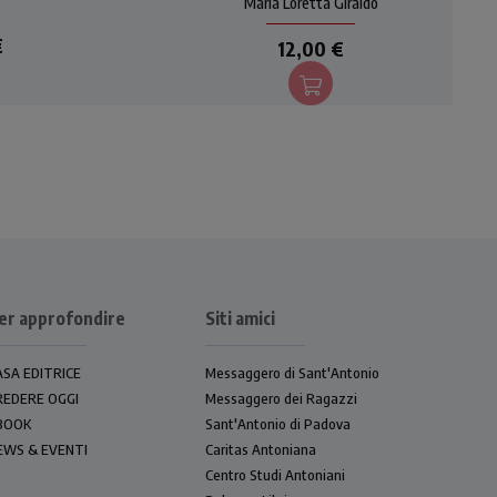
di
Maria Loretta Giraldo
piccoli al rispetto e
all'amicizia. Incantevoli le
€
12,00 €
illustrazioni di Nicoletta
Bertelle.
er approfondire
Siti amici
ASA EDITRICE
Messaggero di Sant'Antonio
REDERE OGGI
Messaggero dei Ragazzi
BOOK
Sant'Antonio di Padova
EWS & EVENTI
Caritas Antoniana
Centro Studi Antoniani