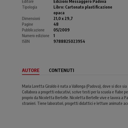
Editore
Edizioni Messaggero Padova
Tipologia
Libro:
Cartonato plastificazione
opaca
Dimensioni
21,0 x 29,7
Pagine
48
Pubblicazione
05/2009
Numero edizione
1
ISBN
9788825023954
AUTORE
CONTENUTI
Maria Loretta Giraldo è nata a Vallonga (Padova), dove si dice sia 
Collabora a progetti educativi, scrive testi per la scuola e fiabe per
proprio da Nicoletta Bertelle. Nicoletta Bertelle vive e lavora a Pa
stranieri. Tiene laboratori, progetti didattici e letture animate 