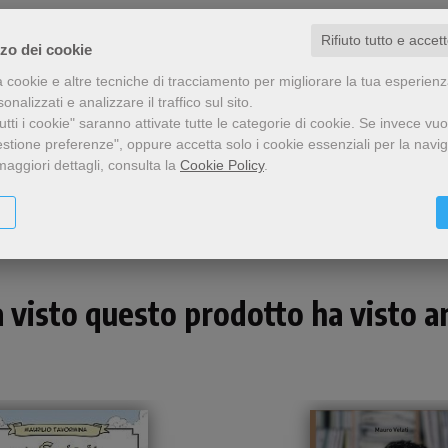
Rifiuto tutto e accet
zzo dei cookie
a cookie e altre tecniche di tracciamento per migliorare la tua esperien
nalizzati e analizzare il traffico sul sito.
tti i cookie" saranno attivate tutte le categorie di cookie.
Se invece vuo
estione preferenze", oppure accetta solo i cookie essenziali per la navi
Condividi
maggiori dettagli, consulta la
Cookie Policy
.
a visto questo prodotto ha visto an