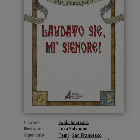
Curatore
Fabio Scarsato
Illustratore
Luca Salvagno
Argomento
Temi
San Francesco