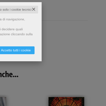
✕
to solo i cookie tecnici
za di navigazione,
i decidere quali
gazione cliccando sulla
Accetto tutti i cookie
che...