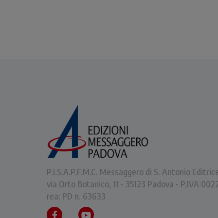
P.I.S.A.P.F.M.C. Messaggero di S. Antonio Editric
via Orto Botanico, 11 - 35123 Padova - P.IVA 0
rea: PD n. 63633