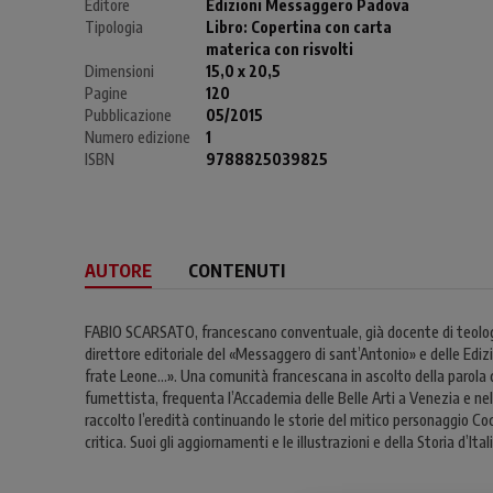
Editore
Edizioni Messaggero Padova
Tipologia
Libro:
Copertina con carta
materica con risvolti
Dimensioni
15,0 x 20,5
Pagine
120
Pubblicazione
05/2015
Numero edizione
1
ISBN
9788825039825
AUTORE
CONTENUTI
FABIO SCARSATO, francescano conventuale, già docente di teologia 
direttore editoriale del «Messaggero di sant’Antonio» e delle Ediz
frate Leone…». Una comunità francescana in ascolto della parola 
fumettista, frequenta l’Accademia delle Belle Arti a Venezia e nel
raccolto l’eredità continuando le storie del mitico personaggio C
critica. Suoi gli aggiornamenti e le illustrazioni e della Storia d’I