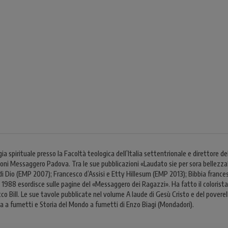
spirituale presso la Facoltà teologica dell’Italia settentrionale e direttore 
ioni Messaggero Padova. Tra le sue pubblicazioni «Laudato sie per sora bellezza!
di Dio (EMP 2007); Francesco d’Assisi e Etty Hillesum (EMP 2013); Bibbia franc
 1988 esordisce sulle pagine del «Messaggero dei Ragazzi». Ha fatto il colorista
occo Bill. Le sue tavole pubblicate nel volume A laude di Gesù Cristo e del pove
talia a fumetti e Storia del Mondo a fumetti di Enzo Biagi (Mondadori).