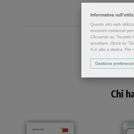
Informativa sull'utili
Questo sito web utilizz
mostrarti contenuti perso
Cliccando su "Accetto tu
accettare, clicca su "G
X in alto a destra.
Per 
Gestione preferenze
Chi h