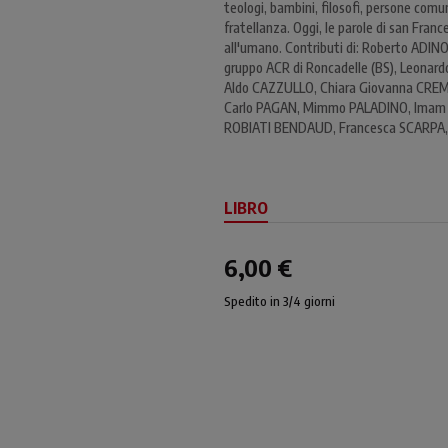
teologi, bambini, filosofi, persone comu
fratellanza. Oggi, le parole di san Fran
all'umano. Contributi di: Roberto ADIN
gruppo ACR di Roncadelle (BS), Leonar
Aldo CAZZULLO, Chiara Giovanna CREMAS
Carlo PAGAN, Mimmo PALADINO, Imam Ya
ROBIATI BENDAUD, Francesca SCARPA,
LIBRO
6,00 €
Spedito in 3/4 giorni