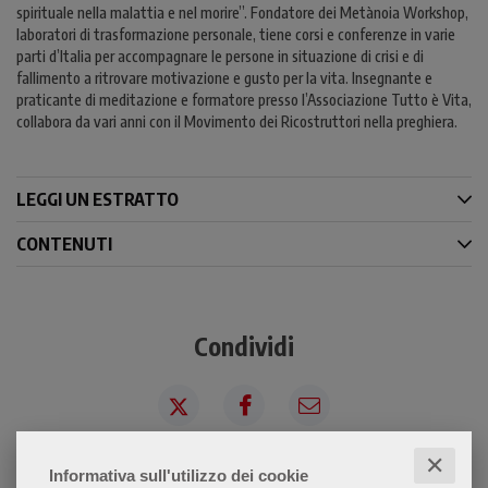
spirituale nella malattia e nel morire”. Fondatore dei Metànoia Workshop,
laboratori di trasformazione personale, tiene corsi e conferenze in varie
parti d’Italia per accompagnare le persone in situazione di crisi e di
fallimento a ritrovare motivazione e gusto per la vita. Insegnante e
praticante di meditazione e formatore presso l’Associazione Tutto è Vita,
collabora da vari anni con il Movimento dei Ricostruttori nella preghiera.
LEGGI UN ESTRATTO
CONTENUTI
Condividi
✕
Informativa sull'utilizzo dei cookie