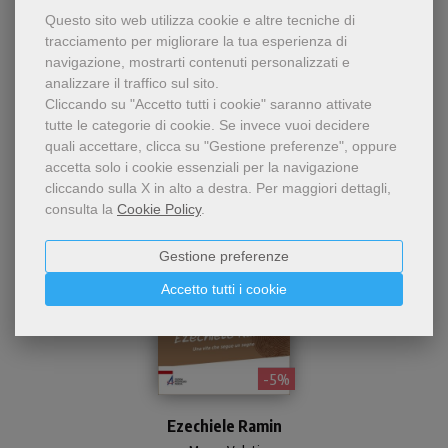
Questo sito web utilizza cookie e altre tecniche di
tracciamento per migliorare la tua esperienza di
Chi ha visto questo prodotto
navigazione, mostrarti contenuti personalizzati e
analizzare il traffico sul sito.
ha visto anche...
Cliccando su "Accetto tutti i cookie" saranno attivate
tutte le categorie di cookie.
Se invece vuoi decidere
quali accettare, clicca su "Gestione preferenze", oppure
accetta solo i cookie essenziali per la navigazione
cliccando sulla X in alto a destra.
Per maggiori dettagli,
consulta la
Cookie Policy
.
Gestione preferenze
Accetto tutti i cookie
- 5%
Biografia di Ezechiele Ramin
(1953-1985), missionario
Ezechiele Ramin
veneto, tra poveri in USA,