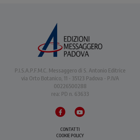
P.I.S.A.P.F.M.C. Messaggero di S. Antonio Editrice
via Orto Botanico, 11 - 35123 Padova - P.IVA
00226500288
rea: PD n. 63633
CONTATTI
COOKIE POLICY