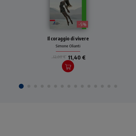
- 5%
Vivace percorso di
Il coraggio di vivere
consapevolezza e di
crescita per attraversare la
Simone Olianti
vita con coraggio e goderne.
11,40 €
12,00 €