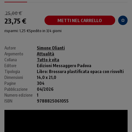
25,00 €
23,75 €
METTI NEL CARRELLO
risparmi: 1,25 €
Spedito in 3/4 giorni
Autore
Simone Olianti
Argomento
Attualità
Collana
Tutto è vita
Editore
Edizioni Messaggero Padova
Tipologia
Libro:
Brossura plastificata opaca con risvolti
Dimensioni
14,0 x 21,0
Pagine
304
Pubblicazione
04/2026
Numero edizione
1
ISBN
9788825061055