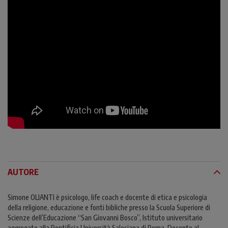
AUTORE
Simone OLIANTI è psicologo, life coach e docente di etica e psicologia
della religione, educazione e fonti bibliche presso la Scuola Superiore di
Scienze dell’Educazione “San Giovanni Bosco”, Istituto universitario
aggregato alla Pontificia Università Salesiana di Roma. Docente al