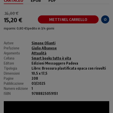
CARTACEO
EPUB
PDF
16,00 €
15,20 €
METTI NEL CARRELLO
risparmi: 0,80 €
Spedito in 3/4 giorni
Autore
Simone Olianti
Prefazione
Giulio Albanese
Argomento
Attualità
Collana
Smart books tutto è vita
Editore
Edizioni Messaggero Padova
Tipologia
Libro:
Brossura plastificata opaca con risvolti
Dimensioni
10,5 x 17,5
Pagine
208
Pubblicazione
03/2025
Numero edizione
1
ISBN
9788825059151