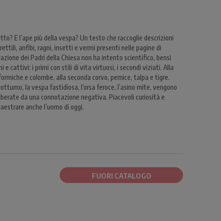
atto? E l’ape più della vespa? Un testo che raccoglie descrizioni
ttili, anfibi, ragni, insetti e vermi presenti nelle pagine di
vazione dei Padri della Chiesa non ha intento scientifico, bensì
 cattivi: i primi con stili di vita virtuosi, i secondi viziati. Alla
ormiche e colombe, alla seconda corvo, pernice, talpa e tigre.
 notturno, la vespa fastidiosa, l’orsa feroce, l’asino mite, vengono
liberate da una connotazione negativa. Piacevoli curiosità e
aestrare anche l’uomo di oggi.
FUORI CATALOGO