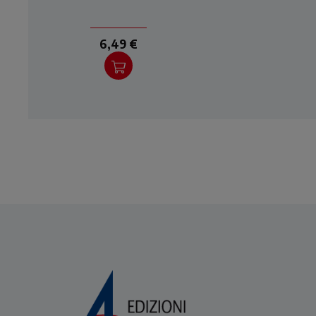
domande su fede, Dio,
d
perdono, morte, sofferenza
per
e gra
6,49 €