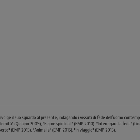
volge il suo sguardo al presente, indagando i vissuti di fede dell’uomo contempo
 modernità" (Qiqajon 2009), "Figure spirituali" (EMP 2010), "Interrogare la fede" (Li
serto" (EMP 2015), "Animalia" (EMP 2015), "In viaggio" (EMP 2015).