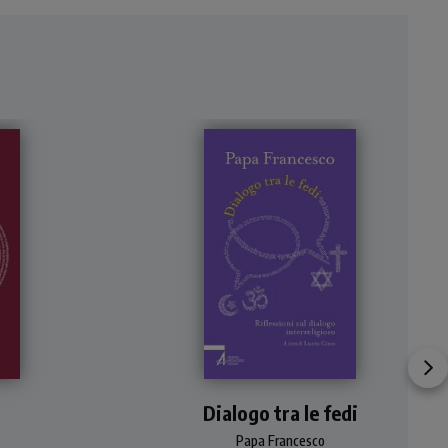
iso
Dialogo, incontro, confronto
ci"
Dialogo tra le fedi
pacifico, reciproca
i
conoscenza, senso di
Papa Francesco