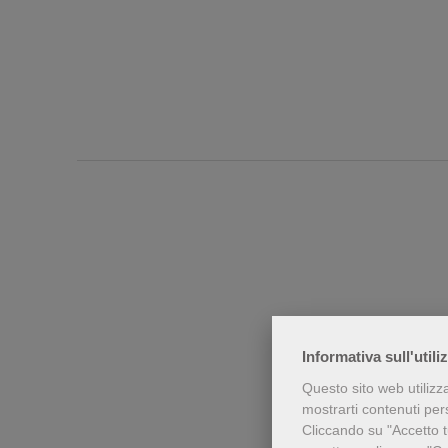
Informativa sull'utili
Chi h
Questo sito web utilizz
mostrarti contenuti perso
Cliccando su "Accetto tu