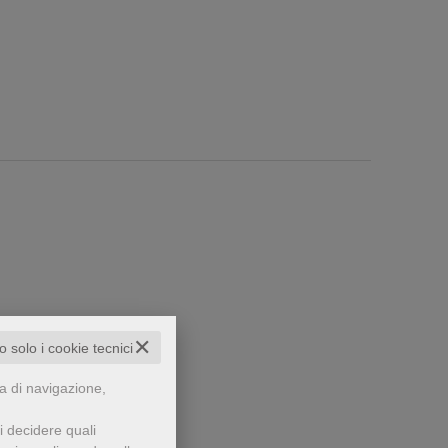
✕
to solo i cookie tecnici
che...
za di navigazione,
i decidere quali