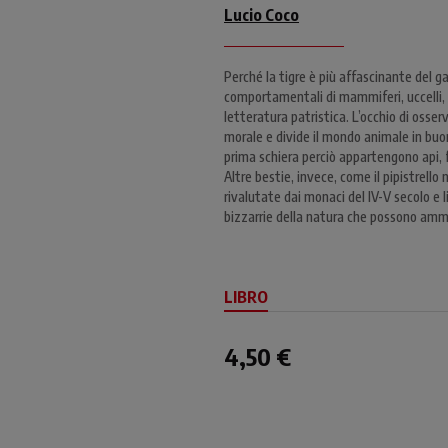
Lucio Coco
Perché la tigre è più affascinante del g
comportamentali di mammiferi, uccelli, re
letteratura patristica. L’occhio di osser
morale e divide il mondo animale in buoni e
prima schiera perciò appartengono api, f
Altre bestie, invece, come il pipistrello
rivalutate dai monaci del IV-V secolo e 
bizzarrie della natura che possono amm
LIBRO
4,50 €