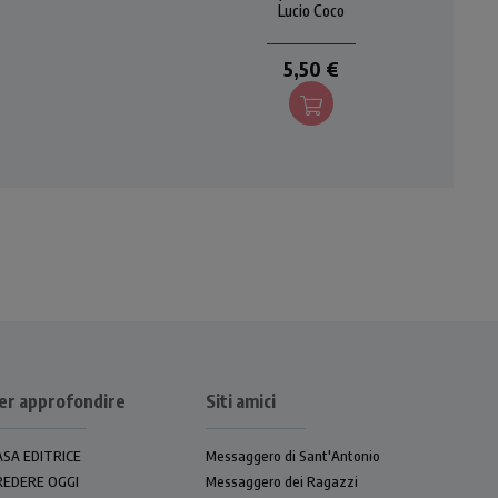
o di
fraternità: temi cari a papa
Lucio Coco
"Sul
Francesco. Qui il suo
na
pensiero estratto dai suoi
5,50 €
oco.
messaggi, discorsi e
documenti e dalle sue
esortazioni ed encicliche.
er approfondire
Siti amici
ASA EDITRICE
Messaggero di Sant'Antonio
REDERE OGGI
Messaggero dei Ragazzi