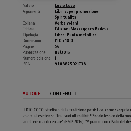
Autore
Lucio Coco
Argomenti
Libri super promozione
Spiritualità
Collana
Verba volant
Editore
Edizioni Messaggero Padova
Tipologia
Libro:
Punto metallico
Dimensioni
11,0 x 18,0
Pagine
56
Pubblicazione
03/2015
Numero edizione
1
ISBN
9788825021738
AUTORE
CONTENUTI
LUCIO COCO, studioso della tradizione patristica, come saggista ri
valore all’esistenza. Tra i suoi ultimi libri: "Piccolo lessico della
smettere mai di cercare" (EMP 2014), "A pranzo con i Padri del de