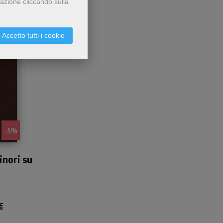
gazione cliccando sulla
Accetto tutti i cookie
- 5%
ecoli
inori su
za e
el
€