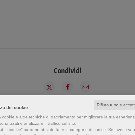
Condividi
Rifiuto tutto e accet
zzo dei cookie
a visto questo prodotto ha visto an
a cookie e altre tecniche di tracciamento per migliorare la tua esperien
nalizzati e analizzare il traffico sul sito.
tti i cookie" saranno attivate tutte le categorie di cookie.
Se invece vuo