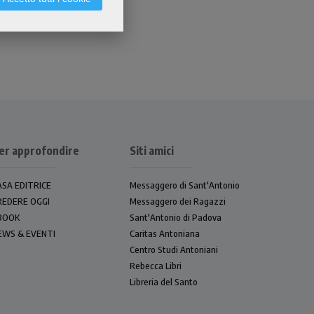
er approfondire
Siti amici
ASA EDITRICE
Messaggero di Sant'Antonio
REDERE OGGI
Messaggero dei Ragazzi
BOOK
Sant'Antonio di Padova
EWS & EVENTI
Caritas Antoniana
Centro Studi Antoniani
Rebecca Libri
Libreria del Santo