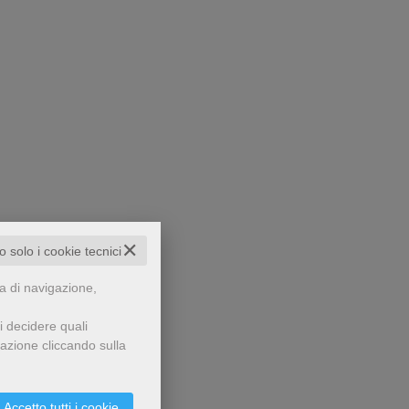
✕
to solo i cookie tecnici
za di navigazione,
i decidere quali
gazione cliccando sulla
Accetto tutti i cookie