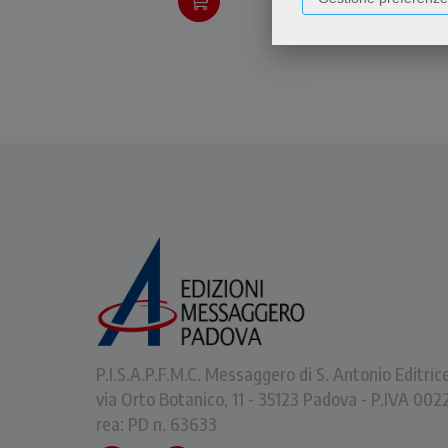
P.I.S.A.P.F.M.C. Messaggero di S. Antonio Editric
via Orto Botanico, 11 - 35123 Padova - P.IVA 0
rea: PD n. 63633