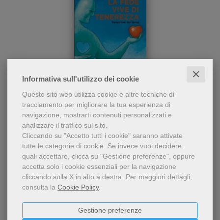
✕
Informativa sull'utilizzo dei cookie
Un testo divulgativo di
La fede vive di tenerezza
Questo sito web utilizza cookie e altre tecniche di
spiritualità da leggere per
tracciamento per migliorare la tua esperienza di
cambiare la percezione della
José Frazão Correia
navigazione, mostrarti contenuti personalizzati e
fede, per acquisire un po' più
12,00 €
analizzare il traffico sul sito.
di dimestichezza con gli
affetti e scoprire un
Cliccando su "Accetto tutti i cookie" saranno attivate
approccio ottimistico alla
tutte le categorie di cookie.
Se invece vuoi decidere
vita...
quali accettare, clicca su "Gestione preferenze", oppure
accetta solo i cookie essenziali per la navigazione
cliccando sulla X in alto a destra.
Per maggiori dettagli,
consulta la
Cookie Policy
.
Gestione preferenze