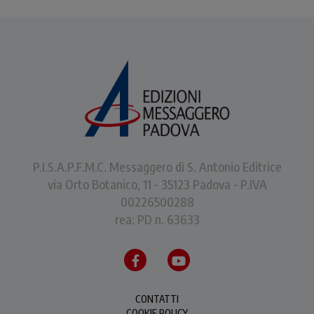
P.I.S.A.P.F.M.C. Messaggero di S. Antonio Editrice
via Orto Botanico, 11 - 35123 Padova - P.IVA
00226500288
rea: PD n. 63633
CONTATTI
COOKIE POLICY