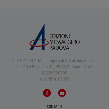
P.I.S.A.P.F.M.C. Messaggero di S. Antonio Editrice
via Orto Botanico, 11 - 35123 Padova - P.IVA
00226500288
rea: PD n. 63633
CONTATTI