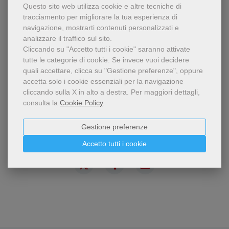
costituzione apostolica pastorale Gaudium et spes del concilio Vaticano
Questo sito web utilizza cookie e altre tecniche di
II. Dirige l'École Cathédrale, un luogo di formazione proposto dalla diocesi
tracciamento per migliorare la tua esperienza di
di Parigi.
navigazione, mostrarti contenuti personalizzati e
analizzare il traffico sul sito.
Cliccando su "Accetto tutti i cookie" saranno attivate
CONTENUTI
tutte le categorie di cookie.
Se invece vuoi decidere
quali accettare, clicca su "Gestione preferenze", oppure
accetta solo i cookie essenziali per la navigazione
cliccando sulla X in alto a destra.
Per maggiori dettagli,
consulta la
Cookie Policy
.
Gestione preferenze
Condividi
Accetto tutti i cookie