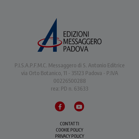
P.I.S.A.P.F.M.C. Messaggero di S. Antonio Editrice
via Orto Botanico, 11 - 35123 Padova - P.IVA
00226500288
rea: PD n. 63633
CONTATTI
COOKIE POLICY
PRIVACY POLICY