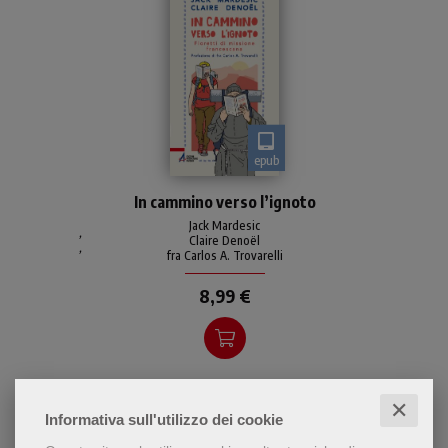
epub
I fioretti di un francescano
In cammino verso l’ignoto
nel cuore delle periferie
Jack Mardesic
,
Claire Denoël
,
fra Carlos A. Trovarelli
8,99 €
✕
Informativa sull'utilizzo dei cookie