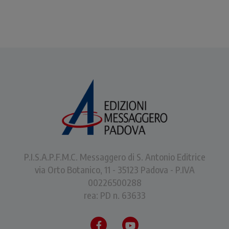
P.I.S.A.P.F.M.C. Messaggero di S. Antonio Editrice
via Orto Botanico, 11 - 35123 Padova - P.IVA
00226500288
rea: PD n. 63633