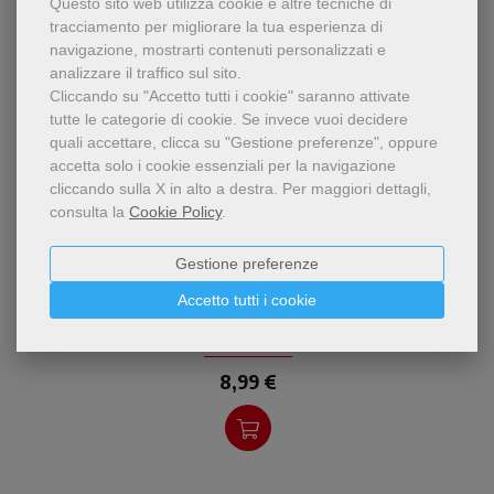
Questo sito web utilizza cookie e altre tecniche di
tracciamento per migliorare la tua esperienza di
navigazione, mostrarti contenuti personalizzati e
analizzare il traffico sul sito.
Cliccando su "Accetto tutti i cookie" saranno attivate
tutte le categorie di cookie.
Se invece vuoi decidere
quali accettare, clicca su "Gestione preferenze", oppure
accetta solo i cookie essenziali per la navigazione
cliccando sulla X in alto a destra.
Per maggiori dettagli,
consulta la
Cookie Policy
.
pdf
I fioretti di un francescano
Gestione preferenze
In cammino verso l’ignoto
nel cuore delle periferie
Accetto tutti i cookie
Jack Mardesic
,
Claire Denoël
,
fra Carlos A. Trovarelli
8,99 €