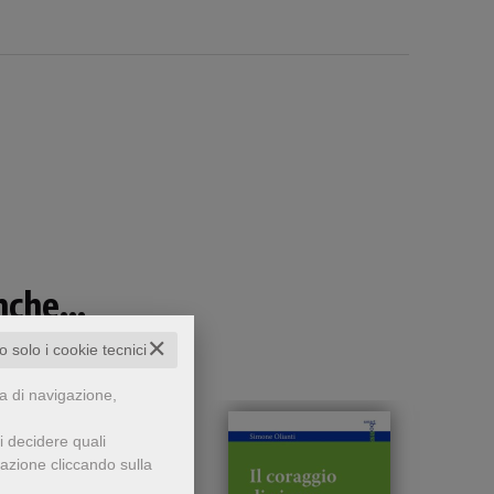
che...
✕
to solo i cookie tecnici
za di navigazione,
i decidere quali
gazione cliccando sulla