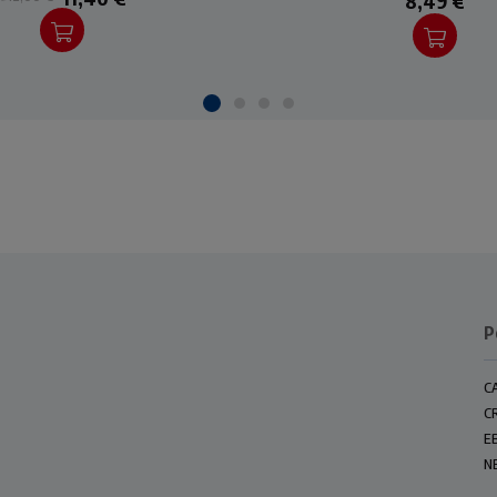
8,49 €
P
C
C
E
N