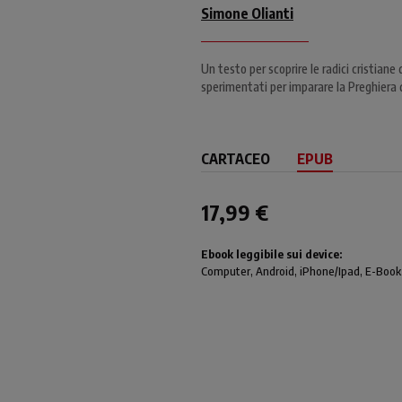
Simone Olianti
Un testo per scoprire le radici cristiane
sperimentati per imparare la Preghiera de
CARTACEO
EPUB
17,99 €
Ebook leggibile sui device:
Computer
, Android,
iPhone/Ipad
, E-Book