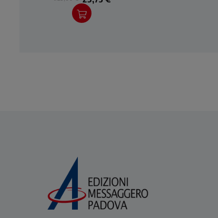
imparare la Preghiera del
Cuore e farne il centro della
propria vita.