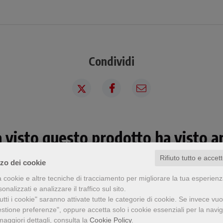
Condividi
a visto questo prodotto ha visto an
Rifiuto tutto e accet
zzo dei cookie
a cookie e altre tecniche di tracciamento per migliorare la tua esperien
nalizzati e analizzare il traffico sul sito.
tti i cookie" saranno attivate tutte le categorie di cookie.
Se invece vuo
estione preferenze", oppure accetta solo i cookie essenziali per la navi
maggiori dettagli, consulta la
Cookie Policy
.