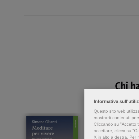
Chi h
Informativa sull'utili
Questo sito web utilizz
mostrarti contenuti perso
Cliccando su "Accetto tu
accettare, clicca su "G
X in alto a destra.
Per 