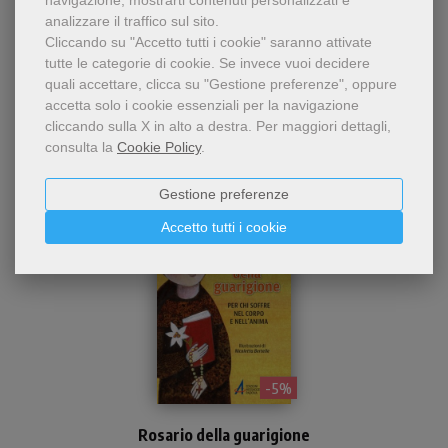
navigazione, mostrarti contenuti personalizzati e
analizzare il traffico sul sito.
Cliccando su "Accetto tutti i cookie" saranno attivate
Chi ha visto questo prodotto
tutte le categorie di cookie.
Se invece vuoi decidere
quali accettare, clicca su "Gestione preferenze", oppure
ha visto anche...
accetta solo i cookie essenziali per la navigazione
cliccando sulla X in alto a destra.
Per maggiori dettagli,
consulta la
Cookie Policy
.
Gestione preferenze
Accetto tutti i cookie
- 5%
Un rosario per la guarigione
Rosario della guarigione
dell'anima offerto dai frati