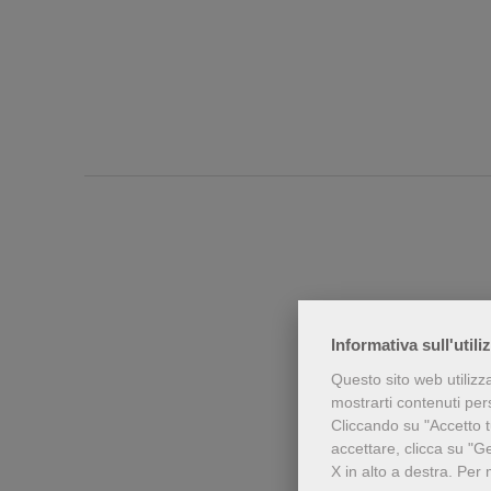
Informativa sull'utili
Questo sito web utilizz
mostrarti contenuti perso
Chi h
Cliccando su "Accetto tu
accettare, clicca su "G
X in alto a destra.
Per 