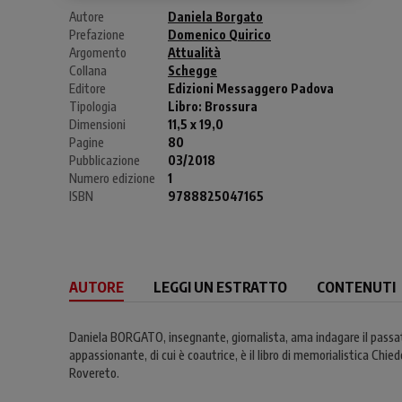
Autore
Daniela Borgato
Prefazione
Domenico Quirico
Argomento
Attualità
Collana
Schegge
Editore
Edizioni Messaggero Padova
Tipologia
Libro:
Brossura
Dimensioni
11,5 x 19,0
Pagine
80
Pubblicazione
03/2018
Numero edizione
1
ISBN
9788825047165
AUTORE
LEGGI UN ESTRATTO
CONTENUTI
Daniela BORGATO, insegnante, giornalista, ama indagare il passato,
appassionante, di cui è coautrice, è il libro di memorialistica Chi
Rovereto.