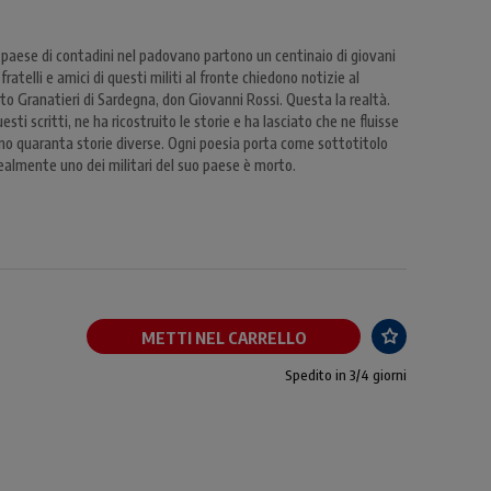
paese di contadini nel padovano partono un centinaio di giovani
fratelli e amici di questi militi al fronte chiedono notizie al
o Granatieri di Sardegna, don Giovanni Rossi. Questa la realtà.
ti scritti, ne ha ricostruito le storie e ha lasciato che ne fluisse
ono quaranta storie diverse. Ogni poesia porta come sottotitolo
 realmente uno dei militari del suo paese è morto.
METTI NEL CARRELLO
Spedito in 3/4 giorni