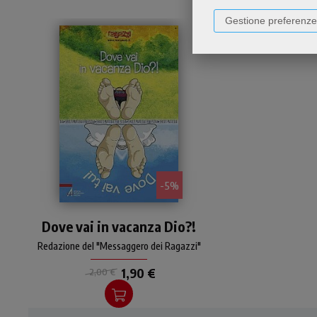
Gestione preferenze
- 5%
Simpatico sussidio attivo
Dove vai in vacanza Dio?!
per aiutare i ragazzi a
"mantenere il filo" con gli
Redazione del "Messaggero dei Ragazzi"
amici del gruppo anche a
distanza e nella dispersione
1,90 €
2,00 €
estiva.