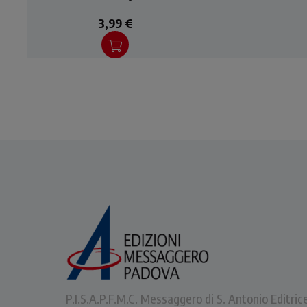
3,99 €
P.I.S.A.P.F.M.C. Messaggero di S. Antonio Editric