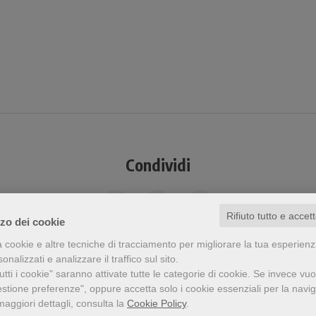
Condividi
Rifiuto tutto e accet
zzo dei cookie
a cookie e altre tecniche di tracciamento per migliorare la tua esperien
nalizzati e analizzare il traffico sul sito.
a visto questo prodotto ha visto an
tti i cookie" saranno attivate tutte le categorie di cookie.
Se invece vuo
estione preferenze", oppure accetta solo i cookie essenziali per la navi
maggiori dettagli, consulta la
Cookie Policy
.