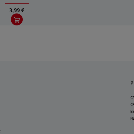
3,99 €
P
C
C
E
N
e