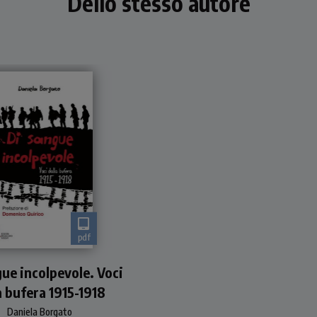
Dello stesso autore
pdf
ande Guerra 1915-1918
ue incolpevole. Voci
a bufera 1915-1918
Daniela Borgato