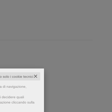
✕
to solo i cookie tecnici
za di navigazione,
che...
i decidere quali
gazione cliccando sulla