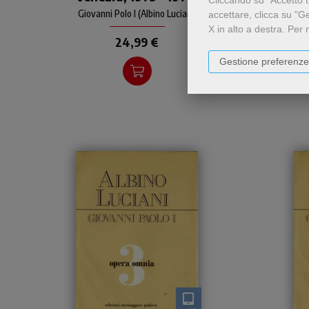
pastorali
Discorsi, scritti, articoli
Disc
Giovanni Polo I (Albino Luciani)
Gio
accettare, clicca su "G
X in alto a destra.
Per 
24,99 €
Gestione preferenze