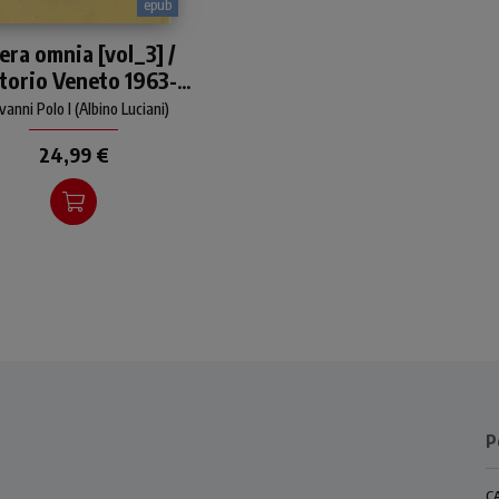
epub
Edizione integrale degli
era omnia [vol_3] /
critti di Giovanni Paolo I:
torio Veneto 1963-
bri, articoli, discorsi, lettere
pastorali
6. Discorsi, scritti,
vanni Polo I (Albino Luciani)
articoli
24,99 €
P
C