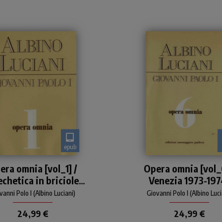
epub
Edizione integrale degli
Edizione integrale degli
era omnia [vol_1] /
Opera omnia [vol_6
critti di Giovanni Paolo I:
scritti di Giovanni Paolo 
chetica in briciole-
Venezia 1973-197
bri, articoli, discorsi, lettere
libri, articoli, discorsi, lett
pastorali
pastorali
Origine dell'Anima
Discorsi, scritti, art
vanni Polo I (Albino Luciani)
Giovanni Polo I (Albino Luci
na secondo Antonio
24,99 €
24,99 €
smini-Illustrissimi