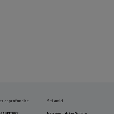
er approfondire
Siti amici
ASA EDITRICE
Messaggero di Sant'Antonio