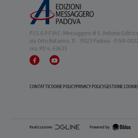
P.I.S.A.P.F.M.C. Messaggero di S. Antonio Editric
via Orto Botanico, 11 - 35123 Padova - P.IVA 0
rea: PD n. 63633
CONTATTI
COOKIE POLICY
PRIVACY POLICY
GESTIONE COOKIE
Realizzazione:
Powered by: