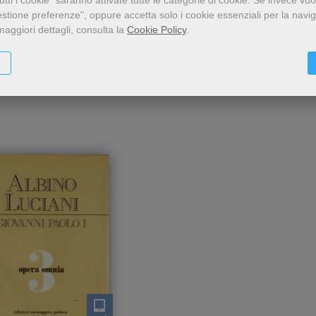
pastorali
pastorali
orsi, scritti, articoli
Discorsi, scritti, art
vanni Polo I (Albino Luciani)
Giovanni Polo I (Albino Luci
estione preferenze", oppure accetta solo i cookie essenziali per la navi
maggiori dettagli, consulta la
Cookie Policy
.
24,99 €
24,99 €