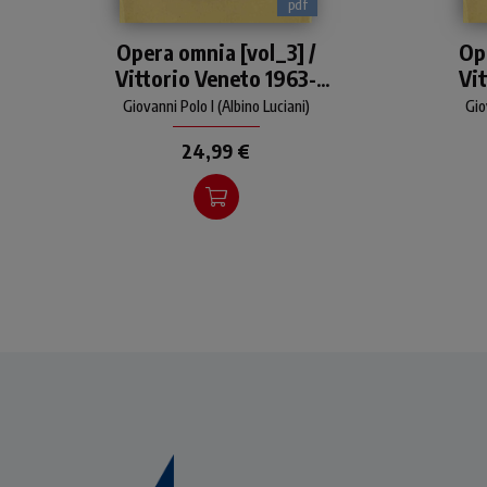
pdf
Edizione integrale degli
Opera omnia [vol_3] /
Op
scritti di Giovanni Paolo I:
s
Vittorio Veneto 1963-
Vit
libri, articoli, discorsi, lettere
li
pastorali
1966. Discorsi, scritti,
196
Giovanni Polo I (Albino Luciani)
Gio
articoli
24,99 €