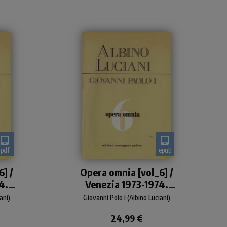
pdf
epub
Edizione integrale degli
] /
Opera omnia [vol_6] /
I:
scritti di Giovanni Paolo I:
4.
Venezia 1973-1974.
ere
libri, articoli, discorsi, lettere
pastorali
icoli
Discorsi, scritti, articoli
ani)
Giovanni Polo I (Albino Luciani)
24,99 €