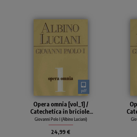
pdf
Edizione integrale degli
Opera omnia [vol_1] /
Op
scritti di Giovanni Paolo I:
s
Catechetica in briciole-
Cate
libri, articoli, discorsi, lettere
li
pastorali
L'Origine dell'Anima
L'
Giovanni Polo I (Albino Luciani)
Gio
umana secondo Antonio
uma
24,99 €
Rosmini-Illustrissimi
Ro