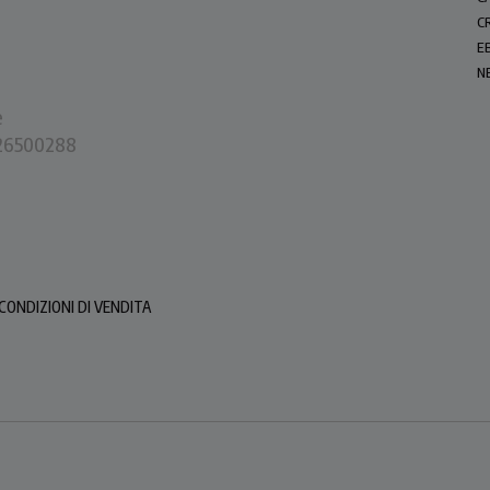
C
E
N
e
0226500288
CONDIZIONI DI VENDITA