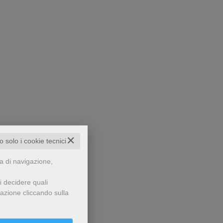
✕
to solo i cookie tecnici
za di navigazione,
i decidere quali
gazione cliccando sulla