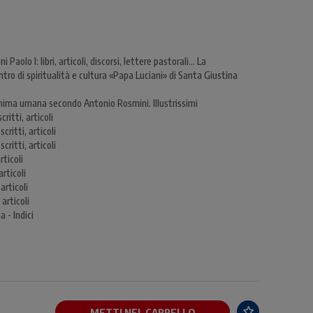
 Paolo I: libri, articoli, discorsi, lettere pastorali... La
ntro di spiritualità e cultura «Papa Luciani» di Santa Giustina
l'anima umana secondo Antonio Rosmini. Illustrissimi
ritti, articoli
critti, articoli
critti, articoli
rticoli
articoli
articoli
 articoli
 - Indici
METTI NEL CARRELLO