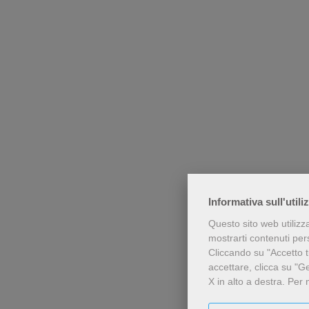
Informativa sull'utili
Questo sito web utilizz
mostrarti contenuti perso
Cliccando su "Accetto tu
accettare, clicca su "G
X in alto a destra.
Per 