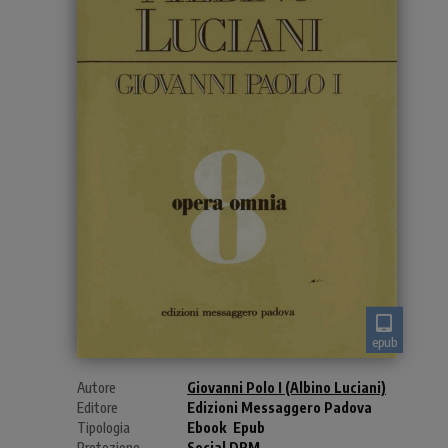
epub
Autore
Giovanni Polo I (Albino Luciani)
Editore
Edizioni Messaggero Padova
Tipologia
Ebook
Epub
Protezione
Social DRM