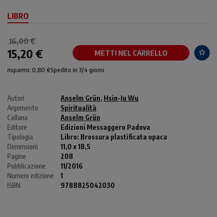
LIBRO
16,00 €
15,20 €
METTI NEL CARRELLO
risparmi: 0,80 €
Spedito in 3/4 giorni
Autori
Anselm Grün
,
Hsin-Ju Wu
Argomento
Spiritualità
Collana
Anselm Grün
Editore
Edizioni Messaggero Padova
Tipologia
Libro:
Brossura plastificata opaca
Dimensioni
11,0 x 18,5
Pagine
208
Pubblicazione
11/2016
Numero edizione
1
ISBN
9788825042030