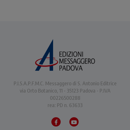
P.I.S.A.P.F.M.C. Messaggero di S. Antonio Editrice
via Orto Botanico, 11 - 35123 Padova - P.IVA
00226500288
rea: PD n. 63633