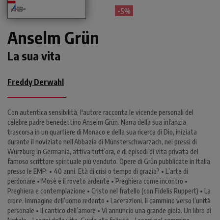
- 5%
Anselm Grün
La sua vita
Freddy Derwahl
Con autentica sensibilità, l'autore racconta le vicende personali del
celebre padre benedettino Anselm Grün. Narra della sua infanzia
trascorsa in un quartiere di Monaco e della sua ricerca di Dio, iniziata
durante il noviziato nell’Abbazia di Münsterschwarzach, nei pressi di
Würzburg in Germania, attiva tutt’ora, e di episodi di vita privata del
famoso scrittore spirituale più venduto. Opere di Grün pubblicate in Italia
presso le EMP: • 40 anni. Età di crisi o tempo di grazia? • L’arte di
perdonare • Mosè e il roveto ardente • Preghiera come incontro •
Preghiera e contemplazione • Cristo nel fratello (con Fidelis Ruppert) • La
croce. Immagine dell’uomo redento • Lacerazioni. Il cammino verso l’unità
personale • Il cantico dell’amore • Vi annuncio una grande gioia. Un libro di