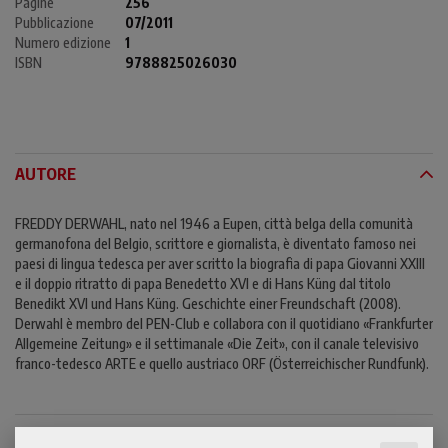
Pagine
256
Pubblicazione
07/2011
Numero edizione
1
ISBN
9788825026030
AUTORE
FREDDY DERWAHL, nato nel 1946 a Eupen, città belga della comunità
germanofona del Belgio, scrittore e giornalista, è diventato famoso nei
paesi di lingua tedesca per aver scritto la biografia di papa Giovanni XXIII
e il doppio ritratto di papa Benedetto XVI e di Hans Küng dal titolo
Benedikt XVI und Hans Küng. Geschichte einer Freundschaft (2008).
Derwahl è membro del PEN-Club e collabora con il quotidiano «Frankfurter
Allgemeine Zeitung» e il settimanale «Die Zeit», con il canale televisivo
franco-tedesco ARTE e quello austriaco ORF (Österreichischer Rundfunk).
CONTENUTI