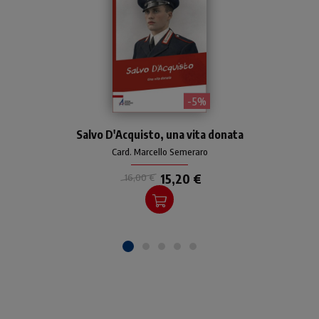
- 5%
L'autore presenta la
Salvo D'Acquisto, una vita donata
biografia di Salvo
D’Acquisto a partire dalla
Card. Marcello Semeraro
rete delle sue relazioni: la
famiglia, l'Arma dei
15,20 €
16,00 €
Carabinieri e la comunità di
Torrimpietra.