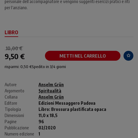
personale dell’accompagnatore e vengono suggeriti esercizi pratici e riti
per l‘anziano.
LIBRO
10,00 €
9,50 €
METTI NEL CARRELLO
risparmi: 0,50 €
Spedito in 3/4 giorni
Autore
Anselm Grün
Argomento
Spiritualità
Collana
Anselm Grün
Editore
Edizioni Messaggero Padova
Tipologia
Libro:
Brossura plastificata opaca
Dimensioni
11,0 x 18,5
Pagine
96
Pubblicazione
02/2020
Numero edizione
1