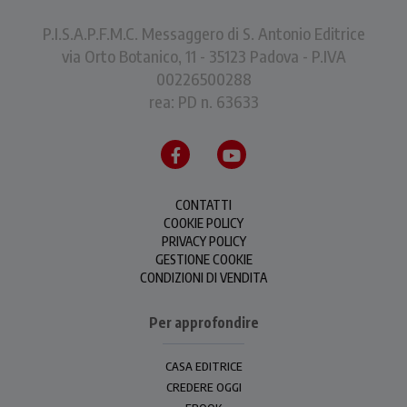
P.I.S.A.P.F.M.C. Messaggero di S. Antonio Editrice
via Orto Botanico, 11 - 35123 Padova - P.IVA
00226500288
rea: PD n. 63633
CONTATTI
COOKIE POLICY
PRIVACY POLICY
GESTIONE COOKIE
CONDIZIONI DI VENDITA
Per approfondire
CASA EDITRICE
CREDERE OGGI