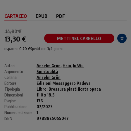
CARTACEO
EPUB
PDF
14,00 €
13,30 €
METTI NEL CARRELLO
risparmi: 0,70 €
Spedito in 3/4 giorni
Autori
Anselm Grün
,
Hsin-Ju Wu
Argomento
Spiritualità
Collana
Anselm Grün
Editore
Edizioni Messaggero Padova
Tipologia
Libro:
Brossura plastificata opaca
Dimensioni
11,0 x 18,5
Pagine
136
Pubblicazione
02/2023
Numero edizione
1
ISBN
9788825055047