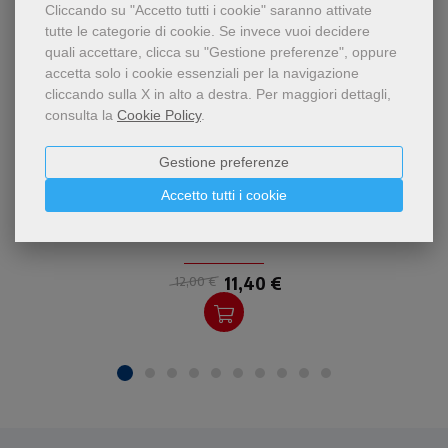
Cliccando su "Accetto tutti i cookie" saranno attivate
tutte le categorie di cookie.
Se invece vuoi decidere
quali accettare, clicca su "Gestione preferenze", oppure
accetta solo i cookie essenziali per la navigazione
cliccando sulla X in alto a destra.
Per maggiori dettagli,
consulta la
Cookie Policy
.
- 5%
Gestione preferenze
Esercizi spirituali dell'antica
Accetto tutti i cookie
Isole nel quotidiano
tradizione benedettina:
lettura e meditazione di
Anselm Grün
brani biblici, arricchiti con la
proposta di semplici rituali
11,40 €
12,00 €
quotidiani... per imparare a
diventare quello che siamo.