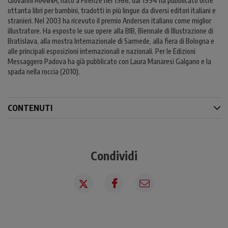
Giovanni MANNA, nato a Firenze nel 1966, dal 1994 ha pubblicato oltre
ottanta libri per bambini, tradotti in più lingue da diversi editori italiani e
stranieri. Nel 2003 ha ricevuto il premio Andersen italiano come miglior
illustratore. Ha esposto le sue opere alla BIB, Biennale di Illustrazione di
Bratislava, alla mostra Internazionale di Sarmede, alla fiera di Bologna e
alle principali esposizioni internazionali e nazionali. Per le Edizioni
Messaggero Padova ha già pubblicato con Laura Manaresi Galgano e la
spada nella roccia (2010).
CONTENUTI
Condividi