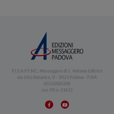
P.I.S.A.P.F.M.C. Messaggero di S. Antonio Editrice
via Orto Botanico, 11 - 35123 Padova - P.IVA
00226500288
rea: PD n. 63633