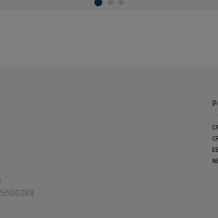
P
C
C
E
N
e
0226500288