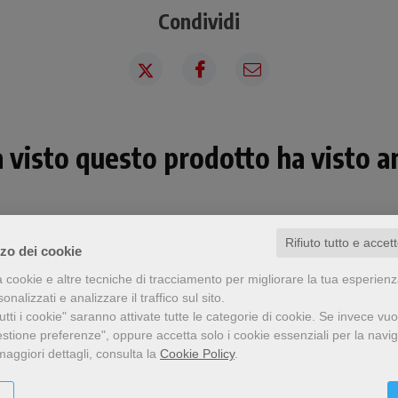
Condividi
a visto questo prodotto ha visto an
Rifiuto tutto e accet
zzo dei cookie
a cookie e altre tecniche di tracciamento per migliorare la tua esperien
nalizzati e analizzare il traffico sul sito.
tti i cookie" saranno attivate tutte le categorie di cookie.
Se invece vuo
estione preferenze", oppure accetta solo i cookie essenziali per la navi
maggiori dettagli, consulta la
Cookie Policy
.