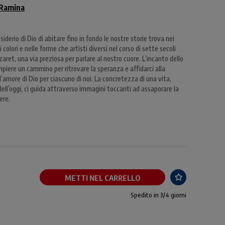
 Ramina
siderio di Dio di abitare fino in fondo le nostre storie trova nei
 nei colori e nelle forme che artisti diversi nel corso di sette secoli
aret, una via preziosa per parlare al nostro cuore. L’incanto dello
mpiere un cammino per ritrovare la speranza e affidarci alla
amore di Dio per ciascuno di noi. La concretezza di una vita,
ell’oggi, ci guida attraverso immagini toccanti ad assaporare la
ere.
METTI NEL CARRELLO
Spedito in 3/4 giorni