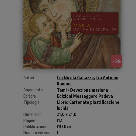
- 5%
Autori
fra Nicola Galiazzo
,
fra Antonio
Ramina
Argomento
Temi
Devozione mariana
Editore
Edizioni Messaggero Padova
Tipologia
Libro:
Cartonato plastificazione
lucida
Dimensioni
21,0 x 21,0
Pagine
112
Pubblicazione
11/2024
Numero edizione
1