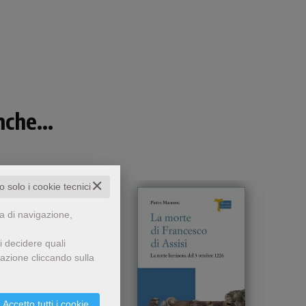
che...
✕
to solo i cookie tecnici
za di navigazione,
i decidere quali
gazione cliccando sulla
Accetto tutti i cookie