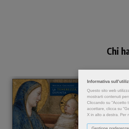
Chi h
Informativa sull'utili
Questo sito web utilizz
mostrarti contenuti perso
Cliccando su "Accetto tu
accettare, clicca su "G
X in alto a destra.
Per 
Gestione preferenze