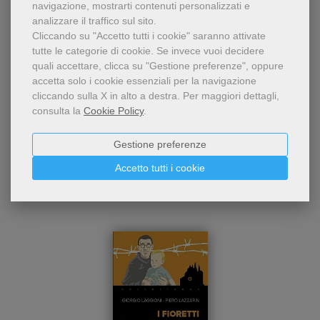
navigazione, mostrarti contenuti personalizzati e
- 5%
analizzare il traffico sul sito.
III edizione della biografia di
Cliccando su "Accetto tutti i cookie" saranno attivate
Padre Placido Cortese
padre Placido Cortese,
tutte le categorie di cookie.
Se invece vuoi decidere
francescano, impegnato nel
Apollonio Tottoli
quali accettare, clicca su "Gestione preferenze", oppure
soccorso di ebrei e
accetta solo i cookie essenziali per la navigazione
perseguitati durante la
cliccando sulla X in alto a destra.
Per maggiori dettagli,
19,00 €
20,00 €
seconda guerra mondiale.
consulta la
Cookie Policy
.
Fu rapito, deportato e
torturato dai nazisti. È in
Gestione preferenze
corso la causa di
beatificazione.
Accetto tutti i cookie