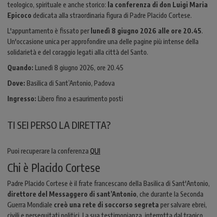
teologico, spirituale e anche storico:
la conferenza di don Luigi Maria
Epicoco
dedicata alla straordinaria figura di Padre Placido Cortese.
L'appuntamento è fissato per
lunedì 8 giugno 2026 alle ore 20.45
.
Un'occasione unica per approfondire una delle pagine più intense della
solidarietà e del coraggio legati alla città del Santo.
Quando:
Lunedì 8 giugno 2026, ore 20.45
Dove:
Basilica di Sant’Antonio, Padova
Ingresso:
Libero fino a esaurimento posti
TI SEI PERSO LA DIRETTA?
Puoi recuperare la conferenza
QUI
Chi è Placido Cortese
Padre Placido Cortese è il frate francescano della Basilica di Sant'Antonio,
direttore del Messaggero di sant’Antonio
, che durante la Seconda
Guerra Mondiale
creò una rete di soccorso segreta
per salvare ebrei,
civili e perseguitati politici. La sua testimonianza, interrotta dal tragico