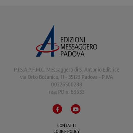
P.I.S.A.P.F.M.C. Messaggero di S. Antonio Editrice
via Orto Botanico, 11 - 35123 Padova - P.IVA
00226500288
rea: PD n. 63633
CONTATTI
COOKIE POLICY