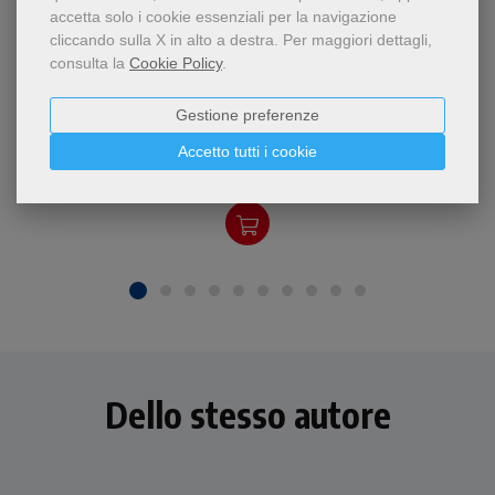
accetta solo i cookie essenziali per la navigazione
cliccando sulla X in alto a destra.
Per maggiori dettagli,
consulta la
Cookie Policy
.
- 5%
Un viaggio spirituale per
Gestione preferenze
esplorare il significato della
La vita nella morte
morte guidati da san
Zdzisław Józef Kijas
Accetto tutti i cookie
Francesco di Assisi.
17,10 €
18,00 €
Dello stesso autore