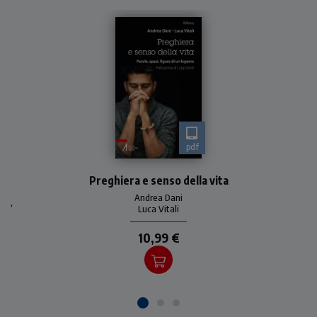
pdf
Preghiera e senso della vita
Preghiera e senso della vita
nell’uomo contemporaneo:
le esperienze di tre
Andrea Dani
,
testimoni credibili come
Luca Vitali
Annalena Tonelli, Carlo Ma
10,99 €