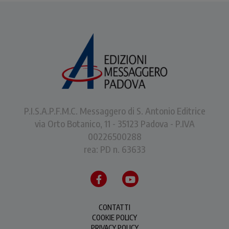
P.I.S.A.P.F.M.C. Messaggero di S. Antonio Editrice
via Orto Botanico, 11 - 35123 Padova - P.IVA
00226500288
rea: PD n. 63633
CONTATTI
COOKIE POLICY
PRIVACY POLICY