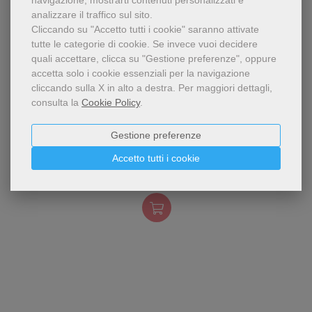
navigazione, mostrarti contenuti personalizzati e
analizzare il traffico sul sito.
Cliccando su "Accetto tutti i cookie" saranno attivate
tutte le categorie di cookie.
Se invece vuoi decidere
quali accettare, clicca su "Gestione preferenze", oppure
accetta solo i cookie essenziali per la navigazione
cliccando sulla X in alto a destra.
Per maggiori dettagli,
consulta la
Cookie Policy
.
Biografia di santa Maria
Maria Goretti
Gestione preferenze
Goretti, additata e
proposta come martire della
Paolo Padoan
Accetto tutti i cookie
purezza ai giovani del
8,00 €
giorno d'oggi.