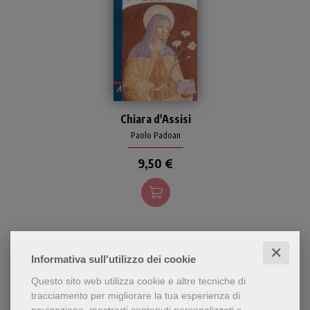
Biografia di Chiara, luminoso
Chiara d'Assisi
esempio di santità, vissuta
nel nascondimento,
Paolo Padoan
nell'umiltà e nella povertà,
9,50 €
ma in profonda, intima e
costante unione con Cristo.
✕
Informativa sull'utilizzo dei cookie
Questo sito web utilizza cookie e altre tecniche di
tracciamento per migliorare la tua esperienza di