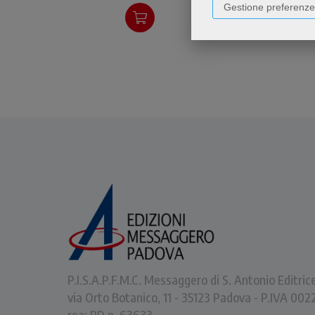
Gestione preferenze
P.I.S.A.P.F.M.C. Messaggero di S. Antonio Editric
via Orto Botanico, 11 - 35123 Padova - P.IVA 0
rea: PD n. 63633