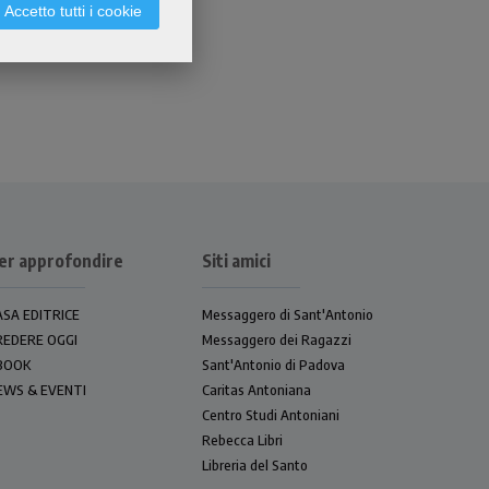
Accetto tutti i cookie
er approfondire
Siti amici
ASA EDITRICE
Messaggero di Sant'Antonio
REDERE OGGI
Messaggero dei Ragazzi
BOOK
Sant'Antonio di Padova
EWS & EVENTI
Caritas Antoniana
Centro Studi Antoniani
Rebecca Libri
Libreria del Santo