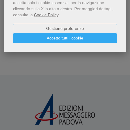
accetta solo i cookie essenziali per la navigazione
cliccando sulla X in alto a destra.
Per maggiori dettagli,
26
risultati | pagina:
3
di
3
consulta la
Cookie Policy
.
3
Gestione preferenze
Accetto tutti i cookie