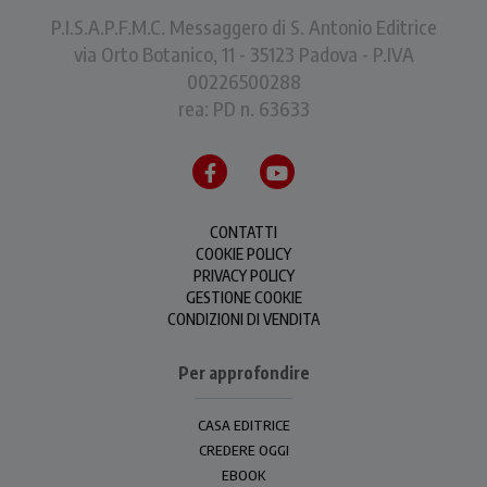
P.I.S.A.P.F.M.C. Messaggero di S. Antonio Editrice
via Orto Botanico, 11 - 35123 Padova - P.IVA
00226500288
rea: PD n. 63633
CONTATTI
COOKIE POLICY
PRIVACY POLICY
GESTIONE COOKIE
CONDIZIONI DI VENDITA
Per approfondire
CASA EDITRICE
CREDERE OGGI
EBOOK