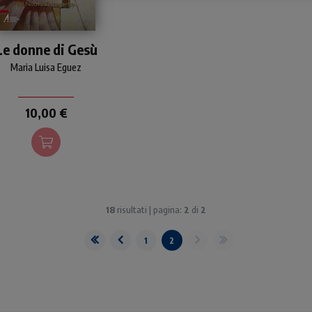
Un libro appassionato e
Le donne di Gesù
licato sulle donne che nei
angeli incontrano Gesù e
Maria Luisa Eguez
mminano insieme a lui. La
Parola letta con una
nsibilità tutta femminile.
10,00 €
18
risultati | pagina:
2
di
2
1
2