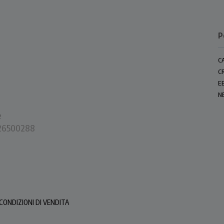
P
C
C
E
N
e
0226500288
CONDIZIONI DI VENDITA