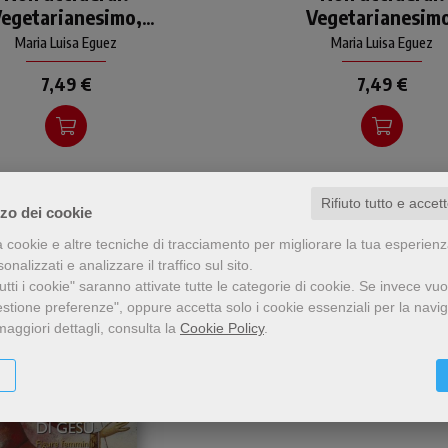
egetarianesimo,
Vegetarianesim
vegetariane e vegane? In
vegetariane e vegane? I
principio c'era una mela?
principio c'era una mela
ganesimo e Bibbia
veganesimo e Bib
Maria Luisa Eguez
Maria Luisa Eguez
ome sono andate le cose
Come sono andate le co
alla
alla
7,49 €
7,49 €
Rifiuto tutto e accet
zzo dei cookie
a cookie e altre tecniche di tracciamento per migliorare la tua esperien
nalizzati e analizzare il traffico sul sito.
tti i cookie" saranno attivate tutte le categorie di cookie.
Se invece vuo
estione preferenze", oppure accetta solo i cookie essenziali per la navi
maggiori dettagli, consulta la
Cookie Policy
.