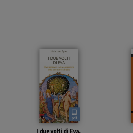
pdf
Donna-angelo o donna-
I due volti di Eva.
diavolo? Una schiera di