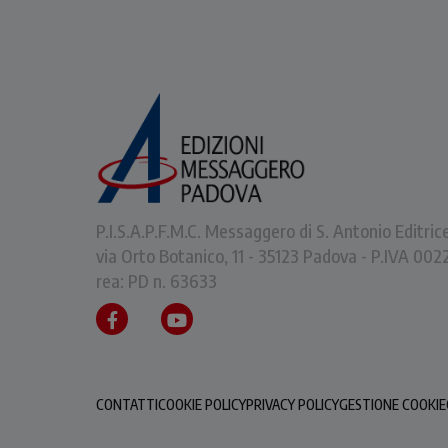
P.I.S.A.P.F.M.C. Messaggero di S. Antonio Editric
via Orto Botanico, 11 - 35123 Padova - P.IVA 0
rea: PD n. 63633
CONTATTI
COOKIE POLICY
PRIVACY POLICY
GESTIONE COOKIE