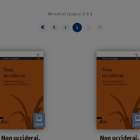
18
risultati | pagina:
2
di
2
1
2
epub
pd
Che cosa dice la Bibbia
Che cosa dice la Bibbia
Non ucciderai.
Non ucciderai.
riguardo alle scelte
riguardo alle scelte