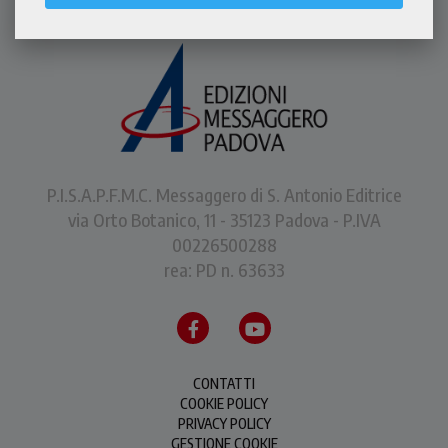
P.I.S.A.P.F.M.C. Messaggero di S. Antonio Editrice
via Orto Botanico, 11 - 35123 Padova - P.IVA
00226500288
rea: PD n. 63633
CONTATTI
COOKIE POLICY
PRIVACY POLICY
GESTIONE COOKIE