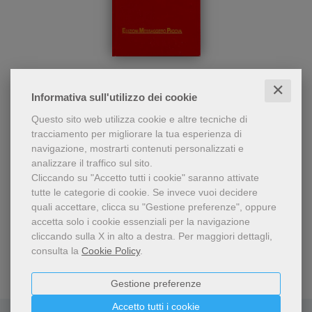
Uno strumento di lavoro,
Dizionario francescano
preparato dai più validi
✕
studiosi di oggi,
Ernesto Caroli
Informativa sull'utilizzo dei cookie
indispensabile per chiunque
33,57 €
voglia conoscere la
Questo sito web utilizza cookie e altre tecniche di
spiritualità francescana in
tracciamento per migliorare la tua esperienza di
base alle fonti autentiche e
navigazione, mostrarti contenuti personalizzati e
in riferimento alla
analizzare il traffico sul sito.
sensibilità di oggi. Nella
Cliccando su "Accetto tutti i cookie" saranno attivate
seconda edizione, oltre a
tutte le categorie di cookie.
Se invece vuoi decidere
molti aggiornamenti e
quali accettare, clicca su "Gestione preferenze", oppure
rielaborazioni, sono presenti
accetta solo i cookie essenziali per la navigazione
17 voci nuove.
cliccando sulla X in alto a destra.
Per maggiori dettagli,
consulta la
Cookie Policy
.
Gestione preferenze
Accetto tutti i cookie