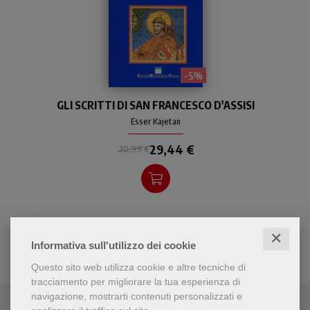
- 5%
Edizione critica di tutti gli
GLI SCRITTI DI SAN FRANCESCO D'ASSISI
scritti di san Francesco, con
ricco apparato storico-
Esser Kajetan
filologico, del celebre
29,44 €
studioso di
30,99 €
francescanesimo. Ogni
scritto è accompagnato da
una puntuale discussione
dei problemi di autenticità,
cronologia...
✕
Informativa sull'utilizzo dei cookie
Questo sito web utilizza cookie e altre tecniche di
tracciamento per migliorare la tua esperienza di
navigazione, mostrarti contenuti personalizzati e