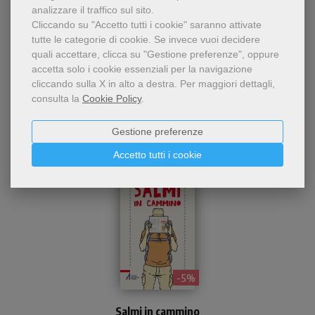
analizzare il traffico sul sito.
Cliccando su "Accetto tutti i cookie" saranno attivate
tutte le categorie di cookie.
Se invece vuoi decidere
Chi ha visto questo prodotto
quali accettare, clicca su "Gestione preferenze", oppure
accetta solo i cookie essenziali per la navigazione
ha visto anche...
cliccando sulla X in alto a destra.
Per maggiori dettagli,
consulta la
Cookie Policy
.
Gestione preferenze
Accetto tutti i cookie
- 5%
I centocinquanta Salmi
corredati da brevi e semplici
Salmi in cammino