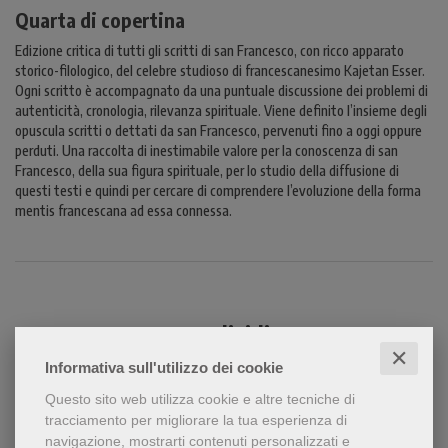
Quarta di copertina
Edizione critica di tutti gli scritti di san Francesco, con ricco apparato
storico-filologico, del celebre studioso di francescanesimo Kajetan Esser.
Ogni scritto è accompagnato da una puntuale discussione dei problemi di
autenticità, cronologia, rilevanza spirituale. Viene definito l’insieme degli
opuscula scritti o dettati da san Francesco, pervenuti fino a oggi oppure
perduti. Una raccolta di inestimabile valore per la conoscenza di san
Francesco, della sua figura spirituale, per lo studio della diffusione di
questi testi e quindi per cercare di comprendere l’evoluzione della forma
mentis francescana ad essa connessa.
Condividi
✕
Informativa sull'utilizzo dei cookie
Questo sito web utilizza cookie e altre tecniche di
tracciamento per migliorare la tua esperienza di
navigazione, mostrarti contenuti personalizzati e