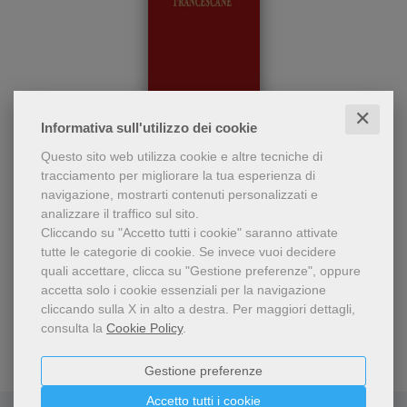
✕
Informativa sull'utilizzo dei cookie
Questo volume si inserisce
Fonti normative francescane
Questo sito web utilizza cookie e altre tecniche di
in un progetto editoriale
tracciamento per migliorare la tua esperienza di
che, dopo le «Fonti
Roberto Lambertini
navigazione, mostrarti contenuti personalizzati e
agiografiche», le «Fonti
80,00 €
analizzare il traffico sul sito.
liturgiche» e le «Fonti
clariane» si prefigge di
Cliccando su "Accetto tutti i cookie" saranno attivate
rendere accessibili al lettore
tutte le categorie di cookie.
Se invece vuoi decidere
non specialista le «Fonti
quali accettare, clicca su "Gestione preferenze", oppure
normative francescane».
accetta solo i cookie essenziali per la navigazione
cliccando sulla X in alto a destra.
Per maggiori dettagli,
consulta la
Cookie Policy
.
Gestione preferenze
Accetto tutti i cookie