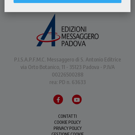
P.I.S.A.P.F.M.C. Messaggero di S. Antonio Editrice
via Orto Botanico, 11 - 35123 Padova - P.IVA
00226500288
rea: PD n. 63633
CONTATTI
COOKIE POLICY
PRIVACY POLICY
GESTIONE COOKIE