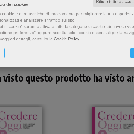
Rifiuto tutto e accet
zzo dei cookie
a cookie e altre tecniche di tracciamento per migliorare la tua esperien
nalizzati e analizzare il traffico sul sito.
tti i cookie" saranno attivate tutte le categorie di cookie.
Se invece vuo
Condividi
estione preferenze", oppure accetta solo i cookie essenziali per la navi
maggiori dettagli, consulta la
Cookie Policy
.
a visto questo prodotto ha visto an