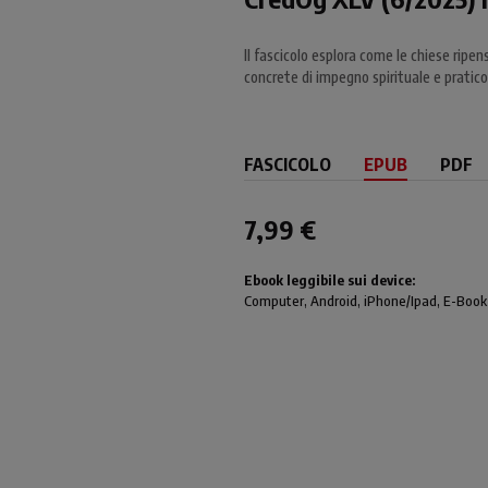
Il fascicolo esplora come le chiese ripen
concrete di impegno spirituale e pratico
FASCICOLO
EPUB
PDF
7,99 €
Ebook leggibile sui device:
Computer
, Android,
iPhone/Ipad
, E-Book