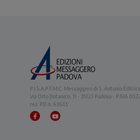
P.I.S.A.P.F.M.C. Messaggero di S. Antonio Editric
via Orto Botanico, 11 - 35123 Padova - P.IVA 0
rea: PD n. 63633