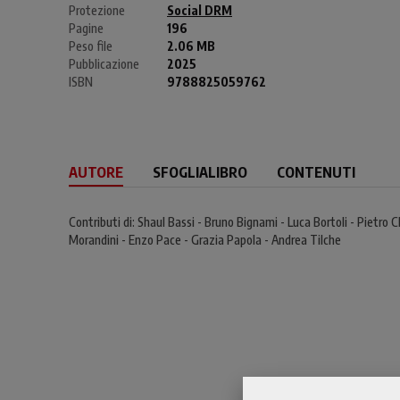
Protezione
Social DRM
Pagine
196
Peso file
2.06 MB
Pubblicazione
2025
ISBN
9788825059762
AUTORE
SFOGLIALIBRO
CONTENUTI
Contributi di: Shaul Bassi - Bruno Bignami - Luca Bortoli - Pietr
Morandini - Enzo Pace - Grazia Papola - Andrea Tilche