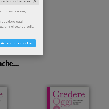
✕
to solo i cookie tecnici
za di navigazione,
i decidere quali
gazione cliccando sulla
Accetto tutti i cookie
che...