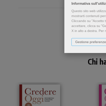
Informativa sull'utili
Questo sito web utilizz
mostrarti contenuti perso
Cliccando su "Accetto tu
accettare, clicca su "G
X in alto a destra.
Per 
Gestione preferenze
Chi h