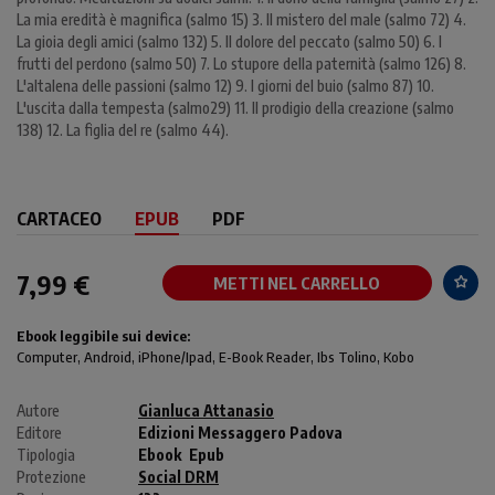
La mia eredità è magnifica (salmo 15) 3. Il mistero del male (salmo 72) 4.
La gioia degli amici (salmo 132) 5. Il dolore del peccato (salmo 50) 6. I
frutti del perdono (salmo 50) 7. Lo stupore della paternità (salmo 126) 8.
L'altalena delle passioni (salmo 12) 9. I giorni del buio (salmo 87) 10.
L'uscita dalla tempesta (salmo29) 11. Il prodigio della creazione (salmo
138) 12. La figlia del re (salmo 44).
CARTACEO
EPUB
PDF
7,99 €
METTI NEL CARRELLO
Ebook leggibile sui device:
Computer
, Android,
iPhone/Ipad
, E-Book Reader, Ibs Tolino, Kobo
Autore
Gianluca Attanasio
Editore
Edizioni Messaggero Padova
Tipologia
Ebook
Epub
Protezione
Social DRM