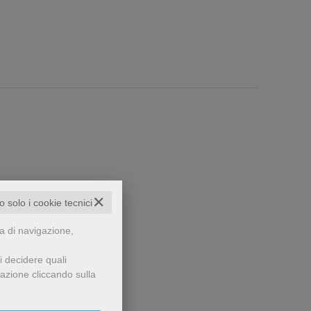
✕
to solo i cookie tecnici
za di navigazione,
che...
i decidere quali
gazione cliccando sulla