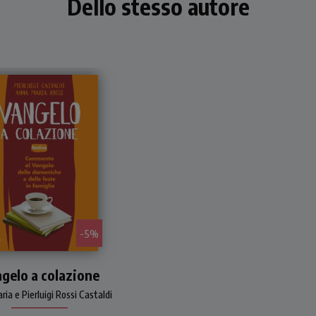
Dello stesso autore
- 5%
mento a tutti i brani di
gelo a colazione
elo che si leggono nelle
eniche e nelle solennità
ia e Pierluigi Rossi Castaldi
nno A, B, C). Riflessioni
ate al vivere quotidiano