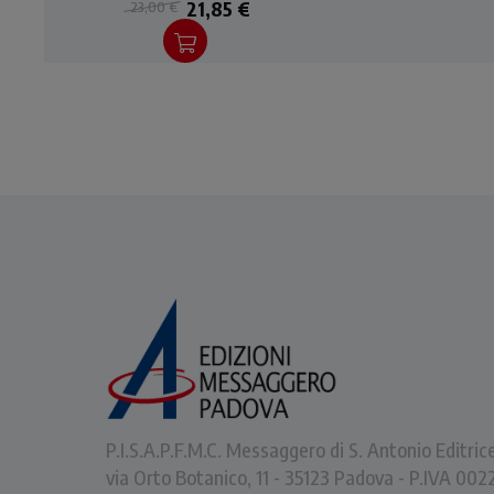
21,85 €
23,00 €
vivere quotidiano di una
di 
famiglia che portano una
una
ventata di freschezza.
P.I.S.A.P.F.M.C. Messaggero di S. Antonio Editric
via Orto Botanico, 11 - 35123 Padova - P.IVA 0