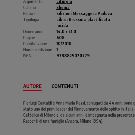
Argomento
Liturgia
Collana
Shemà
Editore
Edizioni Messaggero Padova
Tipologia
Libro:
Brossura plastificata
lucida
Dimensioni
14,0 x 21,0
Pagine
608
Pubblicazione
10/2010
Numero edizione
1
ISBN
9788825020779
AUTORE
CONTENUTI
Pierluigi Castaldi e Anna Maria Rossi, coniugati da 44 anni, sono ge
stato uno dei primi leader del Rinnovamento dello spirito in Italia
Cattolica di Milano e, da alcuni anni, è impegnata nella presentazio
Racconti di una famiglia (Ancora, Milano 1994).