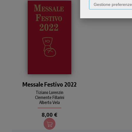
Gestione preferenze
Uno strumento pratico e
Messale Festivo 2022
immediato per seguire la
liturgia eucaristica festiva
Tiziano Lorenzin
per tutto l'anno 2022. Con
Clemente Fillarini
introduzioni, commenti e
Alberto Vela
preghiere di Tiziano
Lorenzin.
8,00 €