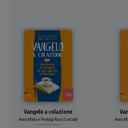
- 5%
Commento a tutti i brani di
Com
Vangelo a colazione
Vangelo che si leggono nei
Van
Vang
giorni feriali (tempi forti,
dom
Anna Maria e Pierluigi Rossi Castaldi
Anna Mar
tempo ordinario: anno pari e
(a
dispari). Riflessioni legate al
leg