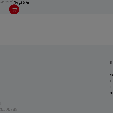
14,25 €
15,00 €
una famiglia che portano
 ventata di freschezza.
P
C
C
E
N
e
0226500288