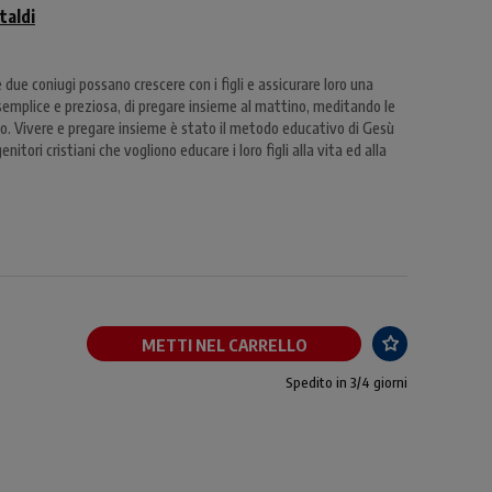
taldi
due coniugi possano crescere con i figli e assicurare loro una
semplice e preziosa, di pregare insieme al mattino, meditando le
gelo. Vivere e pregare insieme è stato il metodo educativo di Gesù
nitori cristiani che vogliono educare i loro figli alla vita ed alla
METTI NEL CARRELLO
Spedito in 3/4 giorni