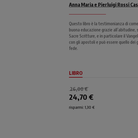
Anna Maria e Pierluigi Rossi Cas
Questo libro è la testimonianza di come 
buona educazione grazie all’abitudine, 
Sacre Scritture, e in particolare il Van
con gli apostoli e può essere quello dei ge
fede.
LIBRO
26,00 €
24,70 €
risparmi: 1,30 €