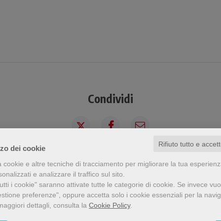
Condividi
Rifiuto tutto e accet
zzo dei cookie
a cookie e altre tecniche di tracciamento per migliorare la tua esperien
a visto questo prodotto ha visto an
nalizzati e analizzare il traffico sul sito.
tti i cookie" saranno attivate tutte le categorie di cookie.
Se invece vuo
estione preferenze", oppure accetta solo i cookie essenziali per la navi
maggiori dettagli, consulta la
Cookie Policy
.