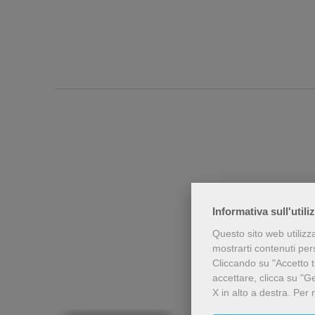
Informativa sull'utili
Questo sito web utilizz
Chi h
mostrarti contenuti perso
Cliccando su "Accetto tu
accettare, clicca su "G
X in alto a destra.
Per 