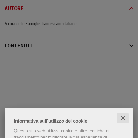
AUTORE
A cura delle Famiglie francescane italiane.
CONTENUTI
Condividi
✕
Informativa sull'utilizzo dei cookie
Questo sito web utilizza cookie e altre tecniche di
tracciamento per migliorare la tua esperienza di