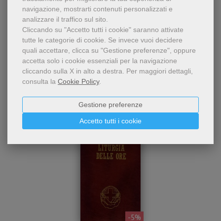
navigazione, mostrarti contenuti personalizzati e
analizzare il traffico sul sito.
Cliccando su "Accetto tutti i cookie" saranno attivate
tutte le categorie di cookie.
Se invece vuoi decidere
quali accettare, clicca su "Gestione preferenze", oppure
Chi ha visto questo prodotto
accetta solo i cookie essenziali per la navigazione
cliccando sulla X in alto a destra.
Per maggiori dettagli,
ha visto anche...
consulta la
Cookie Policy
.
Gestione preferenze
Accetto tutti i cookie
- 5%