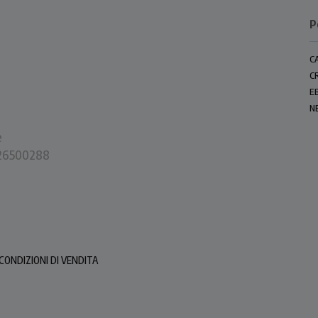
P
C
C
E
N
e
0226500288
CONDIZIONI DI VENDITA