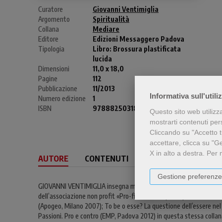
Curatore
Giovanni Ventimiglia
Argomento
Spiritualità
Collana
Mediare
Editore
Edizioni Messaggero Padova
Tipologia
Libro:
Brossura plastificata
lucida
Dimensioni
11,0 x 18,0
Pagine
112
Pubblicazione
11/2013
Informativa sull'utili
Numero edizione
1
ISBN
9788825031805
Questo sito web utilizz
mostrarti contenuti perso
Cliccando su "Accetto tu
accettare, clicca su "G
X in alto a destra.
Per 
AUTORE
CONTENUTI
Gestione preferenze
GIOVANNI VENTIMIGLIA insegna metafisica alla Facoltà di teologia di 
dell’associazione non profit «Pro-filo umano» per la promozione dell
(Apogeo, Milano 2007); To be o esse? La questione dell’essere ne
Passioni. Pro e contro (EMP, Padova 2012) in questa stessa collan