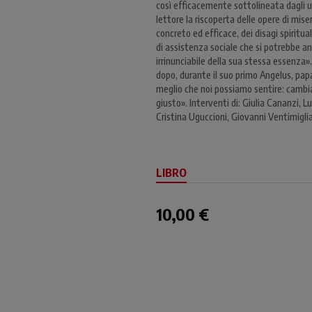
così efficacemente sottolineata dagli ul
lettore la riscoperta delle opere di mise
concreto ed efficace, dei disagi spiritua
di assistenza sociale che si potrebbe an
irrinunciabile della sua stessa essenza
dopo, durante il suo primo Angelus, papa
meglio che noi possiamo sentire: cambia
giusto». Interventi di: Giulia Cananzi, L
Cristina Uguccioni, Giovanni Ventimigli
LIBRO
10,00 €