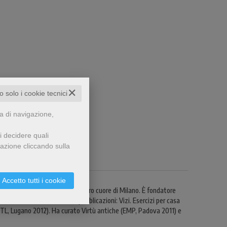
✕
to solo i cookie tecnici
za di navigazione,
i decidere quali
gazione cliccando sulla
Accetto tutti i cookie
 all’Università cattolica del sacro cuore di Milano. È fondatore
Ordine di Malta. Tra le sue pubblicazioni: Vizi. Esercizi per casa
FTL, Lugano 2012). Ha curato Virtù antiche (EMP, Padova 2011) e