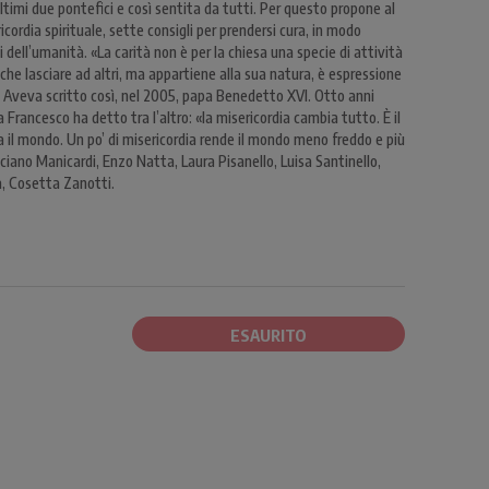
timi due pontefici e così sentita da tutti. Per questo propone al
ricordia spirituale, sette consigli per prendersi cura, in modo
li dell’umanità. «La carità non è per la chiesa una specie di attività
che lasciare ad altri, ma appartiene alla sua natura, è espressione
». Aveva scritto così, nel 2005, papa Benedetto XVI. Otto anni
 Francesco ha detto tra l’altro: «la misericordia cambia tutto. È il
 il mondo. Un po’ di misericordia rende il mondo meno freddo e più
uciano Manicardi, Enzo Natta, Laura Pisanello, Luisa Santinello,
a, Cosetta Zanotti.
ESAURITO