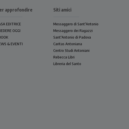
er approfondire
Siti amici
ASA EDITRICE
Messaggero di Sant'Antonio
REDERE OGGI
Messaggero dei Ragazzi
BOOK
Sant'Antonio di Padova
EWS & EVENTI
Caritas Antoniana
Centro Studi Antoniani
Rebecca Libri
Libreria del Santo