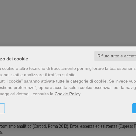
Rifiuto tutto e accet
zzo dei cookie
a cookie e altre tecniche di tracciamento per migliorare la tua esperien
nalizzati e analizzare il traffico sul sito.
tti i cookie" saranno attivate tutte le categorie di cookie.
Se invece vuo
estione preferenze", oppure accetta solo i cookie essenziali per la navi
maggiori dettagli, consulta la
Cookie Policy
.
Lugano, dove dirige l’Istituto di studi filosofici, e temi e problemi di filosofia
a filosofia come forma di servizio sociale. È cavaliere di onore e devozione dell’
l tomismo analitico (Carocci, Roma 2012), Ente, essenza ed esistenza (Eupress 
a.