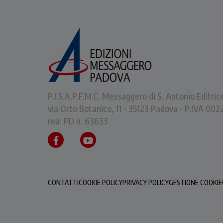
P.I.S.A.P.F.M.C. Messaggero di S. Antonio Editric
via Orto Botanico, 11 - 35123 Padova - P.IVA 0
rea: PD n. 63633
CONTATTI
COOKIE POLICY
PRIVACY POLICY
GESTIONE COOKIE