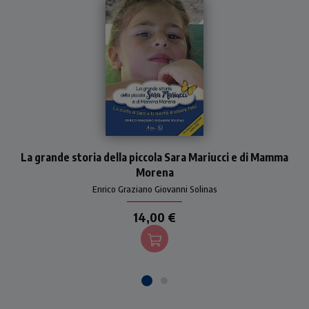
Una storia straordinaria
La grande storia della piccola Sara Mariucci e di Mamma
nella quale si vede come
anche in una tragedia si può
Morena
scoprire l'amore di Dio che
Enrico Graziano Giovanni Solinas
sa curare ogni ferita e far
fiorire la vita anche dalla
14,00 €
morte. Nuova edizione