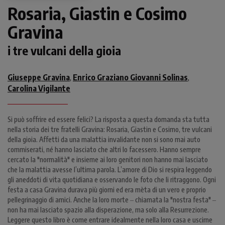
Rosaria, Giastin e Cosimo
Gravina
i tre vulcani della gioia
Giuseppe Gravina
Enrico Graziano Giovanni Solinas
,
,
Carolina Vigilante
Si può soffrire ed essere felici? La risposta a questa domanda sta tutta
nella storia dei tre fratelli Gravina: Rosaria, Giastin e Cosimo, tre vulcani
della gioia. Affetti da una malattia invalidante non si sono mai auto
commiserati, né hanno lasciato che altri lo facessero. Hanno sempre
cercato la "normalità" e insieme ai loro genitori non hanno mai lasciato
che la malattia avesse l’ultima parola. L’amore di Dio si respira leggendo
gli aneddoti di vita quotidiana e osservando le foto che li ritraggono. Ogni
festa a casa Gravina durava più giorni ed era mèta di un vero e proprio
pellegrinaggio di amici. Anche la loro morte ‒ chiamata la "nostra festa" ‒
non ha mai lasciato spazio alla disperazione, ma solo alla Resurrezione.
Leggere questo libro è come entrare idealmente nella loro casa e uscirne