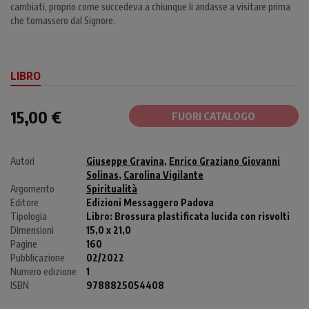
cambiati, proprio come succedeva a chiunque li andasse a visitare prima
che tornassero dal Signore.
LIBRO
15,00 €
FUORI CATALOGO
Autori
Giuseppe Gravina
,
Enrico Graziano Giovanni
Solinas
,
Carolina Vigilante
Argomento
Spiritualità
Editore
Edizioni Messaggero Padova
Tipologia
Libro:
Brossura plastificata lucida con risvolti
Dimensioni
15,0 x 21,0
Pagine
160
Pubblicazione
02/2022
Numero edizione
1
ISBN
9788825054408