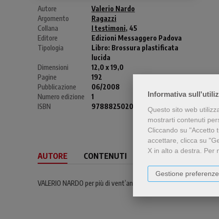
Autore
Valerio Nardo
Argomento
Ragazzi
Collana
I testimoni
, 45
Editore
Edizioni Messaggero Padova
Tipologia
Libro:
Brossura plastificata
lucida
Dimensioni
12,0 x 19,0
Pagine
192
Pubblicazione
06/2008
Informativa sull'utili
Numero edizione
1
ISBN
9788825020380
Questo sito web utilizz
mostrarti contenuti perso
Cliccando su "Accetto tu
accettare, clicca su "G
X in alto a destra.
Per 
AUTORE
CONTENUTI
Gestione preferenze
VALERIO NARDO per più di vent’anni ha svolto il suo ministero sacer