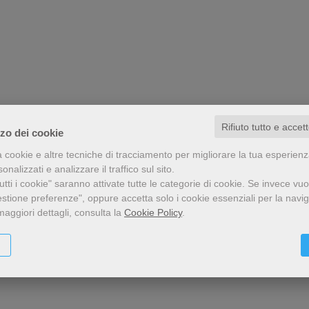
Rifiuto tutto e accet
zzo dei cookie
a cookie e altre tecniche di tracciamento per migliorare la tua esperien
nalizzati e analizzare il traffico sul sito.
tti i cookie" saranno attivate tutte le categorie di cookie.
Se invece vuo
estione preferenze", oppure accetta solo i cookie essenziali per la navi
maggiori dettagli, consulta la
Cookie Policy
.
dotale, come parroco, nella periferia della Capitale. Ora è chiamato ad altri ser