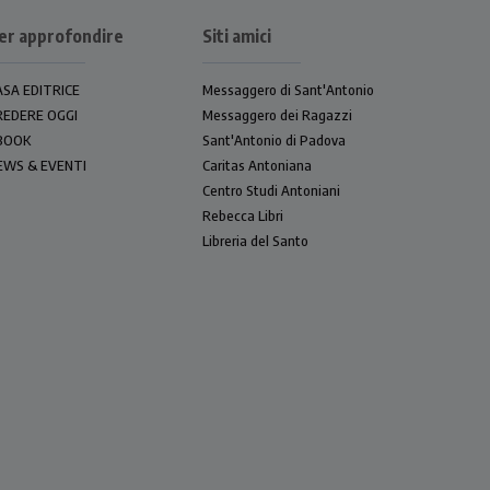
er approfondire
Siti amici
ASA EDITRICE
Messaggero di Sant'Antonio
REDERE OGGI
Messaggero dei Ragazzi
BOOK
Sant'Antonio di Padova
EWS & EVENTI
Caritas Antoniana
Centro Studi Antoniani
Rebecca Libri
Libreria del Santo