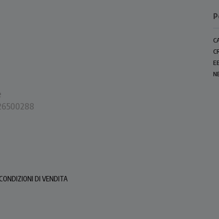
P
C
C
E
N
e
0226500288
CONDIZIONI DI VENDITA