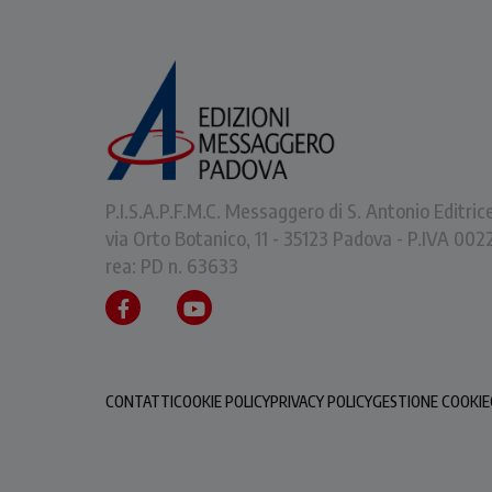
P.I.S.A.P.F.M.C. Messaggero di S. Antonio Editric
via Orto Botanico, 11 - 35123 Padova - P.IVA 0
rea: PD n. 63633
CONTATTI
COOKIE POLICY
PRIVACY POLICY
GESTIONE COOKIE