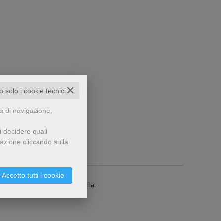
✕
to solo i cookie tecnici
za di navigazione,
i decidere quali
gazione cliccando sulla
Accetto tutti i cookie
vizi pastorali nella Curia vaticana.