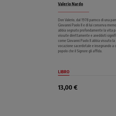
Valerio Nardo
Don Valerio, dal 1978 parroco di una par
Giovanni Paolo II e di lui conserva mem
abbia segnato profondamente la vita pa
vissute direttamente e aneddoti signific
come Giovanni Paolo II abbia vissuto la
vocazione sacerdotale e insegnando a ci
popolo che il Signore gli affida.
LIBRO
13,00 €