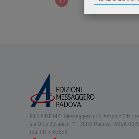
P.I.S.A.P.F.M.C. Messaggero di S. Antonio Editric
via Orto Botanico, 11 - 35123 Padova - P.IVA 0
rea: PD n. 63633