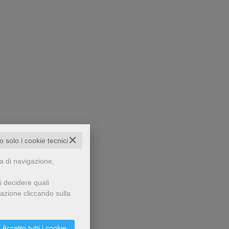
✕
to solo i cookie tecnici
za di navigazione,
i decidere quali
gazione cliccando sulla
Accetto tutti i cookie