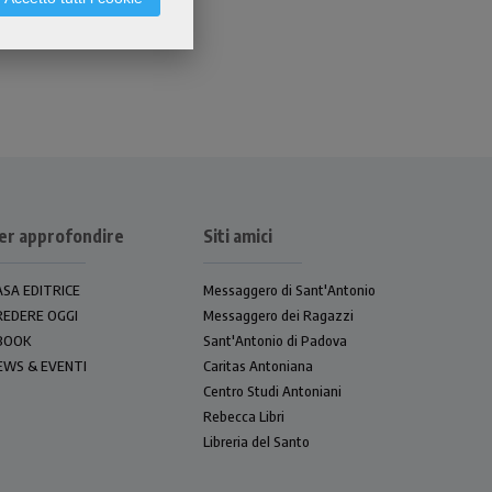
er approfondire
Siti amici
ASA EDITRICE
Messaggero di Sant'Antonio
REDERE OGGI
Messaggero dei Ragazzi
BOOK
Sant'Antonio di Padova
EWS & EVENTI
Caritas Antoniana
Centro Studi Antoniani
Rebecca Libri
Libreria del Santo