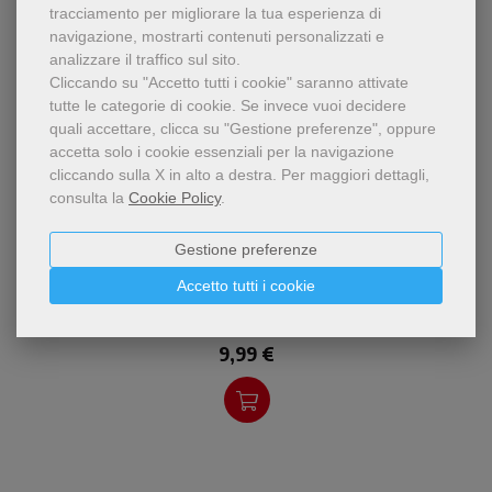
tracciamento per migliorare la tua esperienza di
navigazione, mostrarti contenuti personalizzati e
analizzare il traffico sul sito.
Cliccando su "Accetto tutti i cookie" saranno attivate
tutte le categorie di cookie.
Se invece vuoi decidere
quali accettare, clicca su "Gestione preferenze", oppure
accetta solo i cookie essenziali per la navigazione
cliccando sulla X in alto a destra.
Per maggiori dettagli,
consulta la
Cookie Policy
.
pdf
I giovani di oggi, digitali,
Gestione preferenze
Giovani e Bibbia «narrativa». Metodi
interattivi, emotivi e
attivi e interattivi per l'incontro con la
distanti dalla religione e
Accetto tutti i cookie
parola di Dio
dalle chiese, possono avere
Alessandro Zavattini
un incontro coinvol
9,99 €