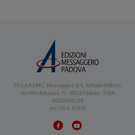
P.I.S.A.P.F.M.C. Messaggero di S. Antonio Editrice
via Orto Botanico, 11 - 35123 Padova - P.IVA
00226500288
rea: PD n. 63633